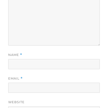
NAME
*
EMAIL
*
WEBSITE