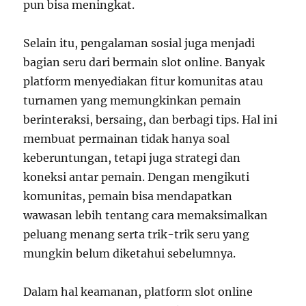
pun bisa meningkat.
Selain itu, pengalaman sosial juga menjadi
bagian seru dari bermain slot online. Banyak
platform menyediakan fitur komunitas atau
turnamen yang memungkinkan pemain
berinteraksi, bersaing, dan berbagi tips. Hal ini
membuat permainan tidak hanya soal
keberuntungan, tetapi juga strategi dan
koneksi antar pemain. Dengan mengikuti
komunitas, pemain bisa mendapatkan
wawasan lebih tentang cara memaksimalkan
peluang menang serta trik-trik seru yang
mungkin belum diketahui sebelumnya.
Dalam hal keamanan, platform slot online