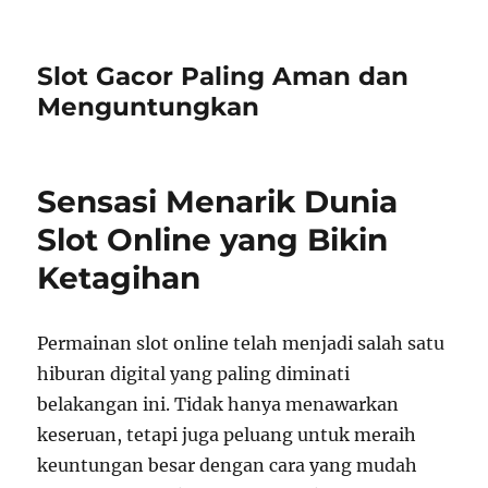
Slot Gacor Paling Aman dan
Menguntungkan
Sensasi Menarik Dunia
Slot Online yang Bikin
Ketagihan
Permainan slot online telah menjadi salah satu
hiburan digital yang paling diminati
belakangan ini. Tidak hanya menawarkan
keseruan, tetapi juga peluang untuk meraih
keuntungan besar dengan cara yang mudah