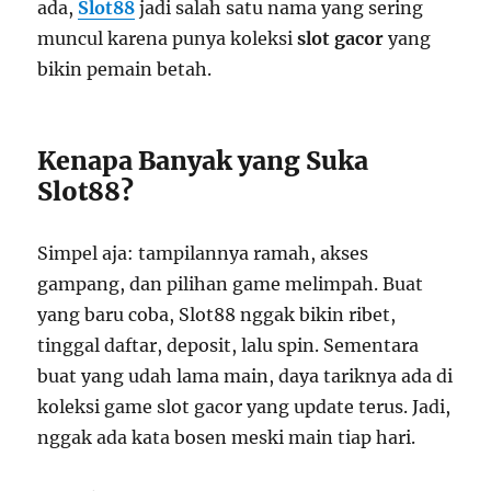
ada,
Slot88
jadi salah satu nama yang sering
muncul karena punya koleksi
slot gacor
yang
bikin pemain betah.
Kenapa Banyak yang Suka
Slot88?
Simpel aja: tampilannya ramah, akses
gampang, dan pilihan game melimpah. Buat
yang baru coba, Slot88 nggak bikin ribet,
tinggal daftar, deposit, lalu spin. Sementara
buat yang udah lama main, daya tariknya ada di
koleksi game slot gacor yang update terus. Jadi,
nggak ada kata bosen meski main tiap hari.