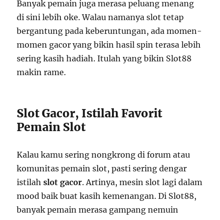
Banyak pemain juga merasa peluang menang
di sini lebih oke. Walau namanya slot tetap
bergantung pada keberuntungan, ada momen-
momen gacor yang bikin hasil spin terasa lebih
sering kasih hadiah. Itulah yang bikin Slot88
makin rame.
Slot Gacor, Istilah Favorit
Pemain Slot
Kalau kamu sering nongkrong di forum atau
komunitas pemain slot, pasti sering dengar
istilah
slot gacor
. Artinya, mesin slot lagi dalam
mood baik buat kasih kemenangan. Di Slot88,
banyak pemain merasa gampang nemuin