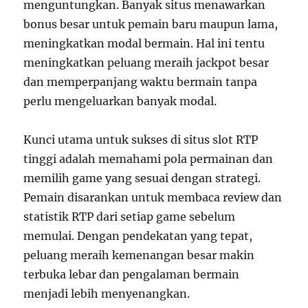
menguntungkan. Banyak situs menawarkan
bonus besar untuk pemain baru maupun lama,
meningkatkan modal bermain. Hal ini tentu
meningkatkan peluang meraih jackpot besar
dan memperpanjang waktu bermain tanpa
perlu mengeluarkan banyak modal.
Kunci utama untuk sukses di situs slot RTP
tinggi adalah memahami pola permainan dan
memilih game yang sesuai dengan strategi.
Pemain disarankan untuk membaca review dan
statistik RTP dari setiap game sebelum
memulai. Dengan pendekatan yang tepat,
peluang meraih kemenangan besar makin
terbuka lebar dan pengalaman bermain
menjadi lebih menyenangkan.