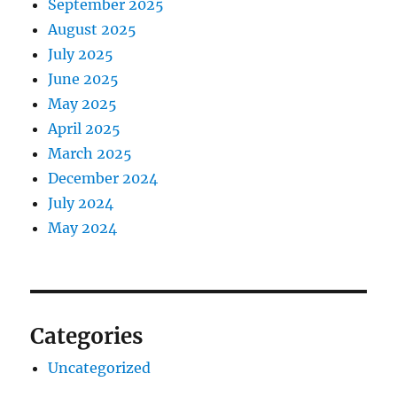
September 2025
August 2025
July 2025
June 2025
May 2025
April 2025
March 2025
December 2024
July 2024
May 2024
Categories
Uncategorized