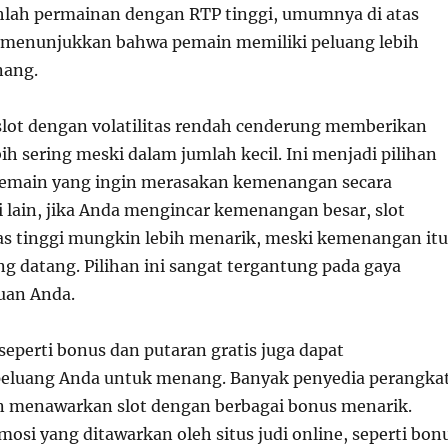
ihlah permainan dengan RTP tinggi, umumnya di atas
 menunjukkan bahwa pemain memiliki peluang lebih
nang.
 slot dengan volatilitas rendah cenderung memberikan
h sering meski dalam jumlah kecil. Ini menjadi pilihan
pemain yang ingin merasakan kemenangan secara
si lain, jika Anda mengincar kemenangan besar, slot
tas tinggi mungkin lebih menarik, meski kemenangan itu
ng datang. Pilihan ini sangat tergantung pada gaya
uan Anda.
eperti bonus dan putaran gratis juga dapat
eluang Anda untuk menang. Banyak penyedia perangka
n menawarkan slot dengan berbagai bonus menarik.
osi yang ditawarkan oleh situs judi online, seperti bon