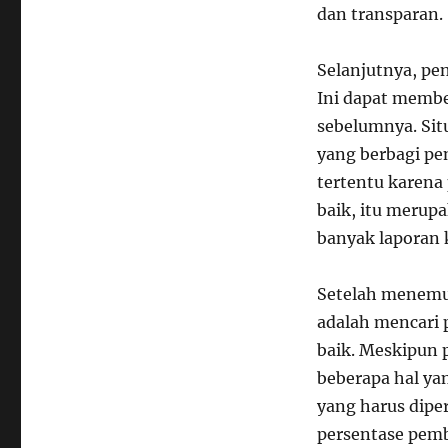
dan transparan.
Selanjutnya, pe
Ini dapat membe
sebelumnya. Sit
yang berbagi pe
tertentu karena
baik, itu merupa
banyak laporan k
Setelah menemuk
adalah mencari
baik. Meskipun 
beberapa hal ya
yang harus diper
persentase pemb