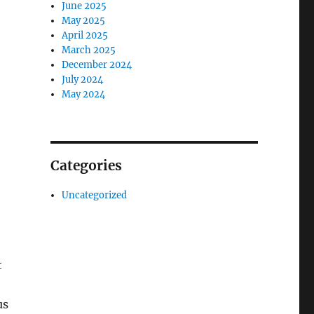
June 2025
May 2025
April 2025
March 2025
December 2024
July 2024
May 2024
Categories
Uncategorized
t
us