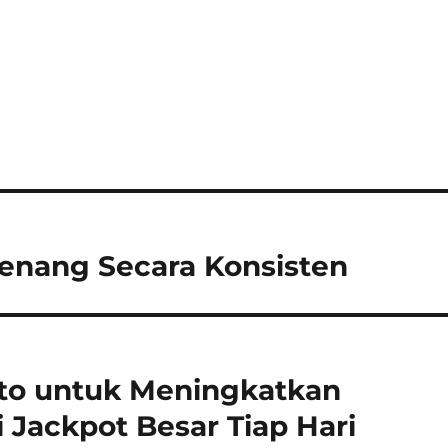
enang Secara Konsisten
oto untuk Meningkatkan
 Jackpot Besar Tiap Hari