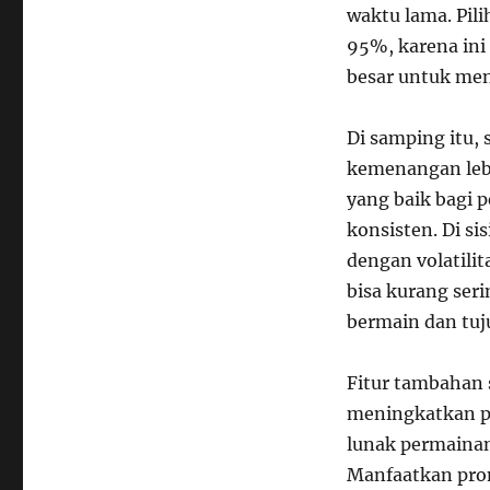
waktu lama. Pil
95%, karena ini
besar untuk me
Di samping itu,
kemenangan lebi
yang baik bagi 
konsisten. Di si
dengan volatili
bisa kurang seri
bermain dan tuj
Fitur tambahan s
meningkatkan p
lunak permaina
Manfaatkan prom