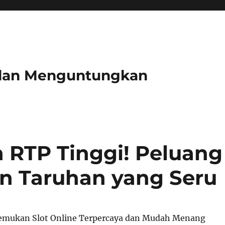
 dan Menguntungkan
n RTP Tinggi! Peluang
n Taruhan yang Seru
nemukan Slot Online Terpercaya dan Mudah Menang