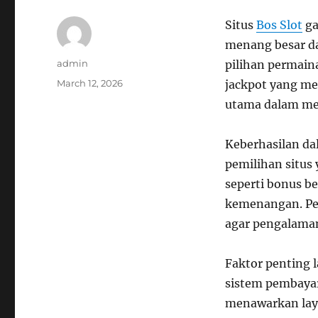
Situs
Bos Slot
ga
menang besar d
Author
admin
pilihan permain
Posted
March 12, 2026
jackpot yang me
on
utama dalam memi
Keberhasilan dal
pemilihan situs
seperti bonus b
kemenangan. Pem
agar pengalama
Faktor penting 
sistem pembayara
menawarkan laya