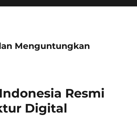
 dan Menguntungkan
 Indonesia Resmi
tur Digital