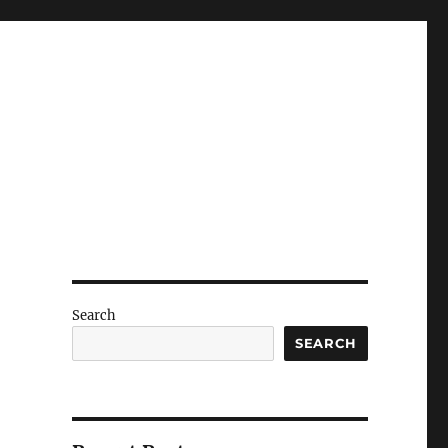
Search
SEARCH