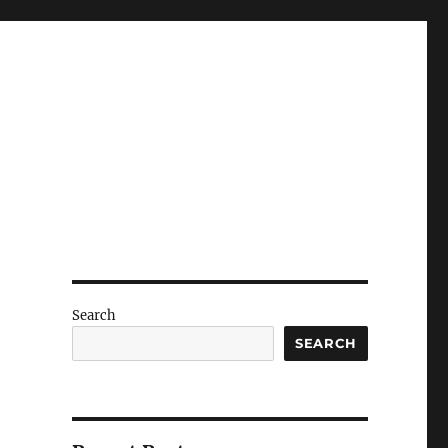
Search
SEARCH