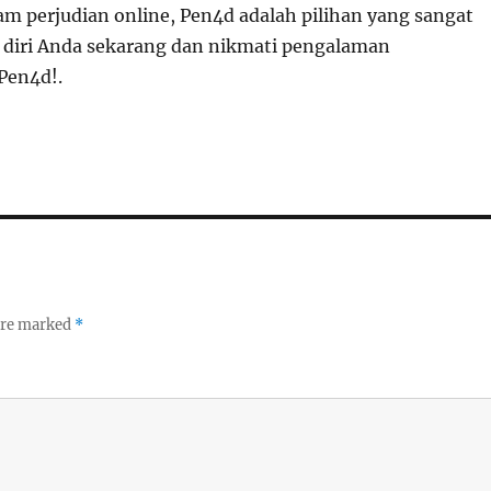
m perjudian online, Pen4d adalah pilihan yang sangat
n diri Anda sekarang dan nikmati pengalaman
Pen4d!.
 are marked
*