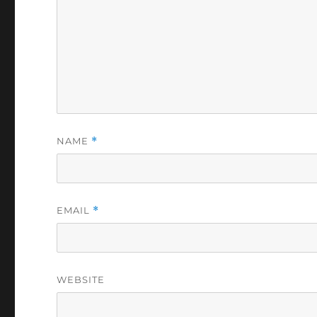
NAME
*
EMAIL
*
WEBSITE