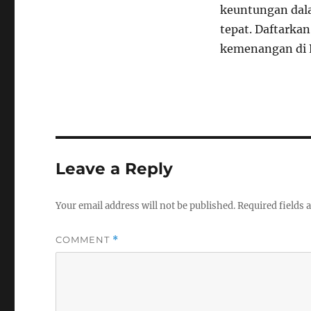
keuntungan dala
tepat. Daftarka
kemenangan di 
Leave a Reply
Your email address will not be published.
Required fields
COMMENT
*