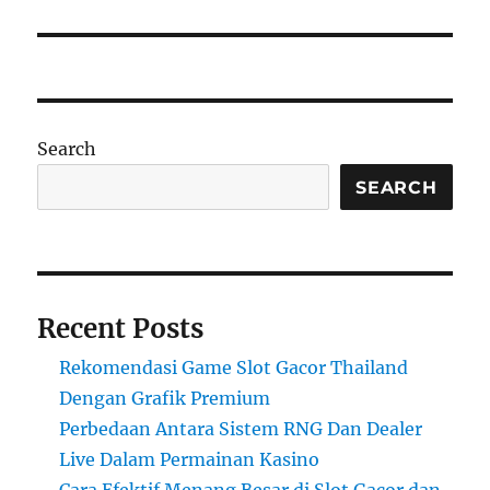
Search
SEARCH
Recent Posts
Rekomendasi Game Slot Gacor Thailand
Dengan Grafik Premium
Perbedaan Antara Sistem RNG Dan Dealer
Live Dalam Permainan Kasino