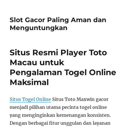
Slot Gacor Paling Aman dan
Menguntungkan
Situs Resmi Player Toto
Macau untuk
Pengalaman Togel Online
Maksimal
Situs Togel Online
Situs Toto Maxwin gacor
menjadi pilihan utama pecinta togel online
yang menginginkan kemenangan konsisten.
Dengan berbagai fitur unggulan dan layanan