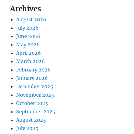
Archives
August 2026
July 2026
June 2026
May 2026
April 2026
March 2026
February 2026
January 2026
December 2025
November 2025
October 2025
September 2025
August 2025
July 2025