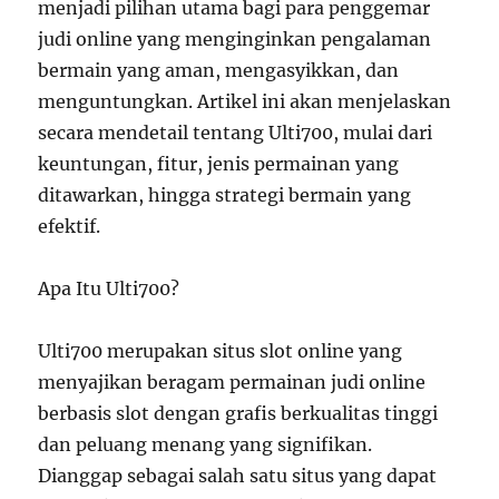
menjadi pilihan utama bagi para penggemar
judi online yang menginginkan pengalaman
bermain yang aman, mengasyikkan, dan
menguntungkan. Artikel ini akan menjelaskan
secara mendetail tentang Ulti700, mulai dari
keuntungan, fitur, jenis permainan yang
ditawarkan, hingga strategi bermain yang
efektif.
Apa Itu Ulti700?
Ulti700 merupakan situs slot online yang
menyajikan beragam permainan judi online
berbasis slot dengan grafis berkualitas tinggi
dan peluang menang yang signifikan.
Dianggap sebagai salah satu situs yang dapat