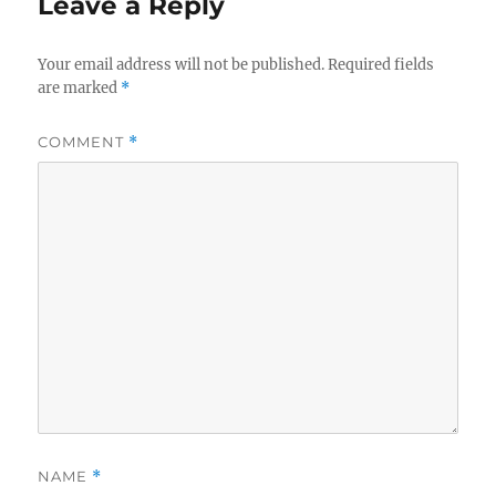
Leave a Reply
Your email address will not be published.
Required fields
are marked
*
COMMENT
*
NAME
*