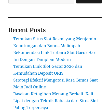
Recent Posts
Temukan Situs Slot Resmi yang Menjamin
Keuntungan dan Bonus Melimpah
Rekomendasi Link Terbaru Slot Gacor Hari
Ini Dengan Tampilan Modern
Temukan Link Slot Gacor 2026 dan
Kemudahan Deposit QRIS
Strategi Efektif Mengatasi Rasa Cemas Saat
Main Judi Online
Rasakan Ketagihan Menang Berkali-Kali
Lipat dengan Teknik Rahasia dari Situs Slot
Paling Terpercaya