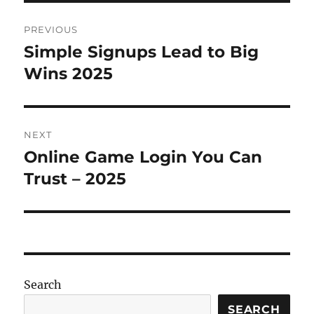
Post
PREVIOUS
navigation
Simple Signups Lead to Big
Previous
post:
Wins 2025
NEXT
Online Game Login You Can
Next
post:
Trust – 2025
Search
SEARCH