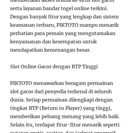
memberikan akses utama ke situs slot gacor
serta layanan bandar togel online terkini.
Dengan banyak fitur yang lengkap dan sistem
keamanan terbaru, PIKTOTO mampu menarik
perhatian para pemain yang mengutamakan
kenyamanan dan kesempatan untuk
mendapatkan kemenangan besar.
Slot Online Gacor dengan RTP Tinggi
PIKTOTO menawarkan beragam permainan
slot gacor dari penyedia terkenal di seluruh
dunia. Setiap permainan dilengkapi dengan
tingkat RTP (Return to Player) yang tinggi,
memberikan peluang menang yang lebih baik.
Selain itu, terdapat fitur-fitur menarik seperti