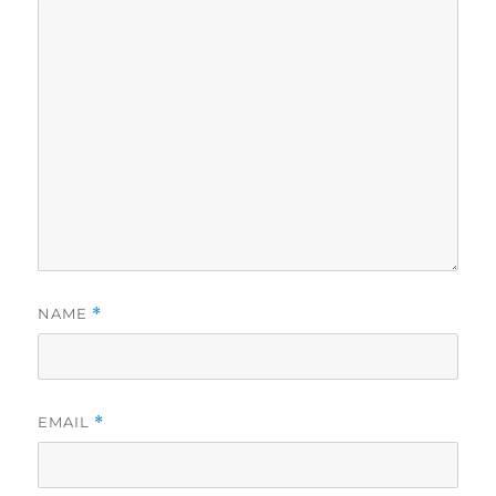
NAME
*
EMAIL
*