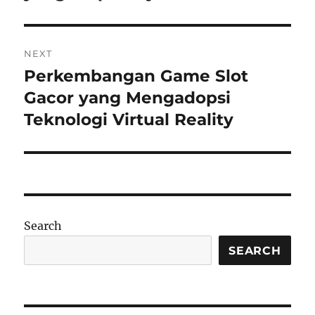
NEXT
Perkembangan Game Slot
Next
post:
Gacor yang Mengadopsi
Teknologi Virtual Reality
Search
SEARCH