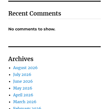
Recent Comments
No comments to show.
Archives
August 2026
July 2026
June 2026
May 2026
April 2026
March 2026
February 2026