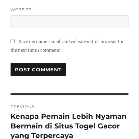
WEBSITE
Save my name, email, and website in this browser for
the next time I comment.
Post
PREVIOUS
navigation
Kenapa Pemain Lebih Nyaman
Previous
post:
Bermain di Situs Togel Gacor
yang Terpercaya