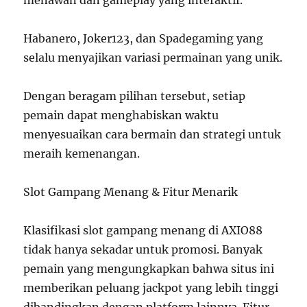
menawan dan gameplay yang interaktif.
Habanero, Joker123, dan Spadegaming yang
selalu menyajikan variasi permainan yang unik.
Dengan beragam pilihan tersebut, setiap
pemain dapat menghabiskan waktu
menyesuaikan cara bermain dan strategi untuk
meraih kemenangan.
Slot Gampang Menang & Fitur Menarik
Klasifikasi slot gampang menang di AXIO88
tidak hanya sekadar untuk promosi. Banyak
pemain yang mengungkapkan bahwa situs ini
memberikan peluang jackpot yang lebih tinggi