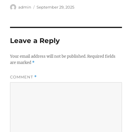
Author
Posted
admin
September 29, 2025
on
Leave a Reply
Your email address will not be published.
Required fields
are marked
*
COMMENT
*