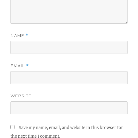
NAME
*
EMAIL
*
WEBSITE
Save my name, email, and website in this browser for
the next time I comment.