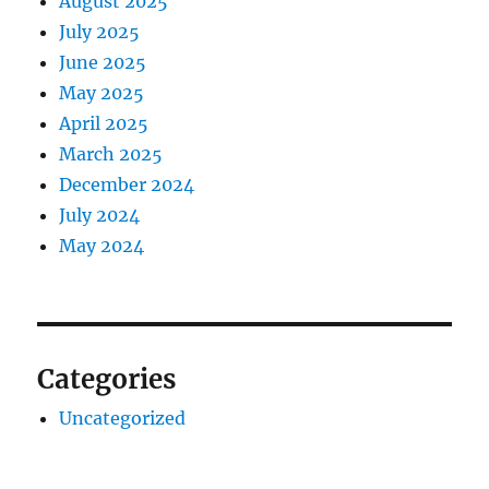
August 2025
July 2025
June 2025
May 2025
April 2025
March 2025
December 2024
July 2024
May 2024
Categories
Uncategorized