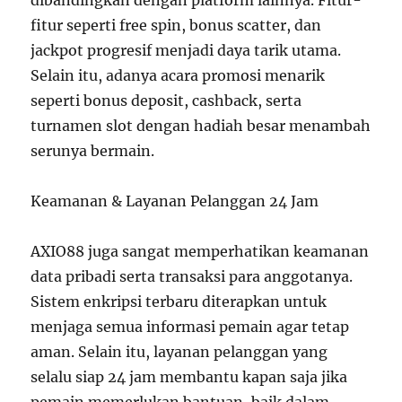
dibandingkan dengan platform lainnya. Fitur-
fitur seperti free spin, bonus scatter, dan
jackpot progresif menjadi daya tarik utama.
Selain itu, adanya acara promosi menarik
seperti bonus deposit, cashback, serta
turnamen slot dengan hadiah besar menambah
serunya bermain.
Keamanan & Layanan Pelanggan 24 Jam
AXIO88 juga sangat memperhatikan keamanan
data pribadi serta transaksi para anggotanya.
Sistem enkripsi terbaru diterapkan untuk
menjaga semua informasi pemain agar tetap
aman. Selain itu, layanan pelanggan yang
selalu siap 24 jam membantu kapan saja jika