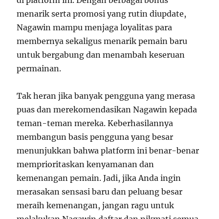
di platform ini. Dengan berbagai bonus
menarik serta promosi yang rutin diupdate,
Nagawin mampu menjaga loyalitas para
membernya sekaligus menarik pemain baru
untuk bergabung dan menambah keseruan
permainan.
Tak heran jika banyak pengguna yang merasa
puas dan merekomendasikan Nagawin kepada
teman-teman mereka. Keberhasilannya
membangun basis pengguna yang besar
menunjukkan bahwa platform ini benar-benar
memprioritaskan kenyamanan dan
kemenangan pemain. Jadi, jika Anda ingin
merasakan sensasi baru dan peluang besar
meraih kemenangan, jangan ragu untuk