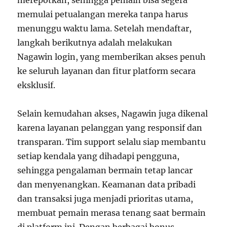
merepotkan, sehingga pemain bisa segera
memulai petualangan mereka tanpa harus
menunggu waktu lama. Setelah mendaftar,
langkah berikutnya adalah melakukan
Nagawin login, yang memberikan akses penuh
ke seluruh layanan dan fitur platform secara
eksklusif.
Selain kemudahan akses, Nagawin juga dikenal
karena layanan pelanggan yang responsif dan
transparan. Tim support selalu siap membantu
setiap kendala yang dihadapi pengguna,
sehingga pengalaman bermain tetap lancar
dan menyenangkan. Keamanan data pribadi
dan transaksi juga menjadi prioritas utama,
membuat pemain merasa tenang saat bermain