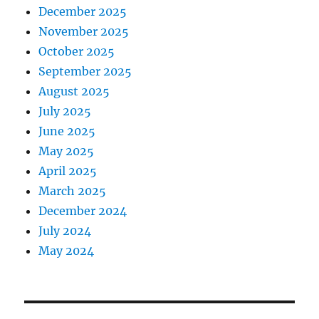
December 2025
November 2025
October 2025
September 2025
August 2025
July 2025
June 2025
May 2025
April 2025
March 2025
December 2024
July 2024
May 2024