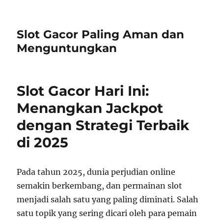
Slot Gacor Paling Aman dan
Menguntungkan
Slot Gacor Hari Ini:
Menangkan Jackpot
dengan Strategi Terbaik
di 2025
Pada tahun 2025, dunia perjudian online
semakin berkembang, dan permainan slot
menjadi salah satu yang paling diminati. Salah
satu topik yang sering dicari oleh para pemain