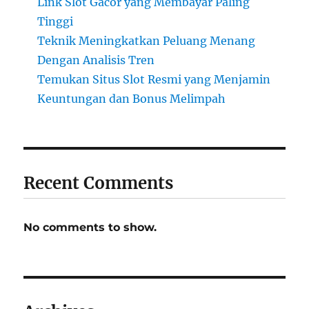
Link Slot Gacor yang Membayar Paling
Tinggi
Teknik Meningkatkan Peluang Menang
Dengan Analisis Tren
Temukan Situs Slot Resmi yang Menjamin
Keuntungan dan Bonus Melimpah
Recent Comments
No comments to show.