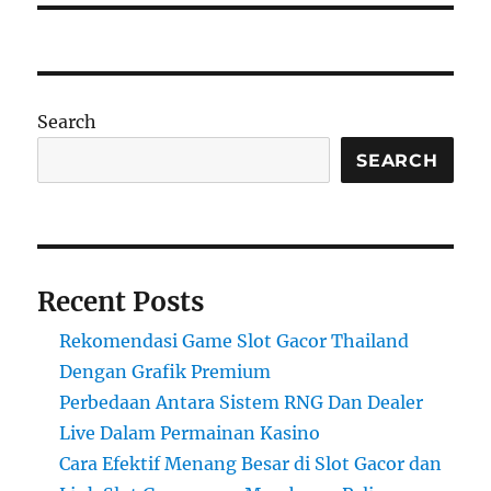
Search
SEARCH
Recent Posts
Rekomendasi Game Slot Gacor Thailand
Dengan Grafik Premium
Perbedaan Antara Sistem RNG Dan Dealer
Live Dalam Permainan Kasino
Cara Efektif Menang Besar di Slot Gacor dan