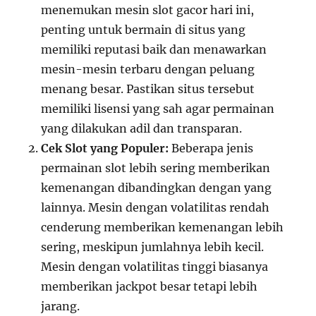
menemukan mesin slot gacor hari ini,
penting untuk bermain di situs yang
memiliki reputasi baik dan menawarkan
mesin-mesin terbaru dengan peluang
menang besar. Pastikan situs tersebut
memiliki lisensi yang sah agar permainan
yang dilakukan adil dan transparan.
Cek Slot yang Populer:
Beberapa jenis
permainan slot lebih sering memberikan
kemenangan dibandingkan dengan yang
lainnya. Mesin dengan volatilitas rendah
cenderung memberikan kemenangan lebih
sering, meskipun jumlahnya lebih kecil.
Mesin dengan volatilitas tinggi biasanya
memberikan jackpot besar tetapi lebih
jarang.