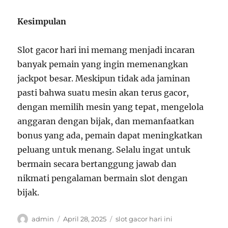
Kesimpulan
Slot gacor hari ini memang menjadi incaran
banyak pemain yang ingin memenangkan
jackpot besar. Meskipun tidak ada jaminan
pasti bahwa suatu mesin akan terus gacor,
dengan memilih mesin yang tepat, mengelola
anggaran dengan bijak, dan memanfaatkan
bonus yang ada, pemain dapat meningkatkan
peluang untuk menang. Selalu ingat untuk
bermain secara bertanggung jawab dan
nikmati pengalaman bermain slot dengan
bijak.
Author
Posted
Tags
admin
April 28, 2025
slot gacor hari ini