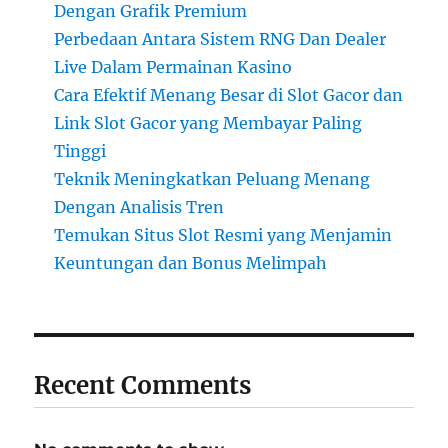
Dengan Grafik Premium
Perbedaan Antara Sistem RNG Dan Dealer
Live Dalam Permainan Kasino
Cara Efektif Menang Besar di Slot Gacor dan
Link Slot Gacor yang Membayar Paling
Tinggi
Teknik Meningkatkan Peluang Menang
Dengan Analisis Tren
Temukan Situs Slot Resmi yang Menjamin
Keuntungan dan Bonus Melimpah
Recent Comments