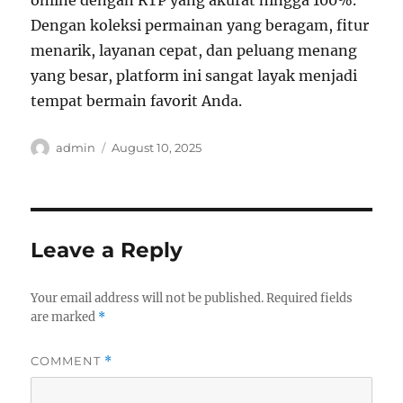
online dengan RTP yang akurat hingga 100%.
Dengan koleksi permainan yang beragam, fitur
menarik, layanan cepat, dan peluang menang
yang besar, platform ini sangat layak menjadi
tempat bermain favorit Anda.
Author
Posted
admin
August 10, 2025
on
Leave a Reply
Your email address will not be published.
Required fields
are marked
*
COMMENT
*