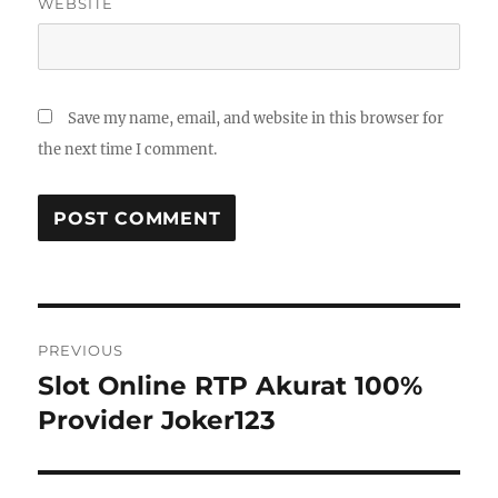
WEBSITE
Save my name, email, and website in this browser for
the next time I comment.
Post
PREVIOUS
navigation
Slot Online RTP Akurat 100%
Previous
post:
Provider Joker123