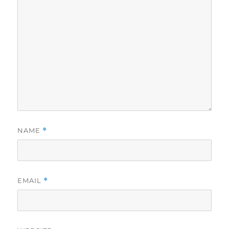
NAME
*
EMAIL
*