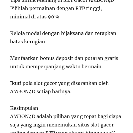
Tips untuk Menang di Slot Gacor AMBON4D
Pilihlah permainan dengan RTP tinggi,
minimal di atas 96%.
Kelola modal dengan bijaksana dan tetapkan
batas kerugian.
Manfaatkan bonus deposit dan putaran gratis
untuk memperpanjang waktu bermain.
Ikuti pola slot gacor yang disarankan oleh
AMBON4D setiap harinya.
Kesimpulan
AMBON4D adalah pilihan yang tepat bagi siapa
saja yang ingin menemukan situs slot gacor