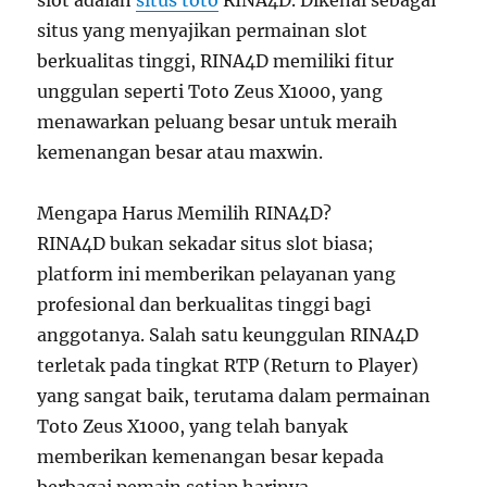
slot adalah
situs toto
RINA4D. Dikenal sebagai
situs yang menyajikan permainan slot
berkualitas tinggi, RINA4D memiliki fitur
unggulan seperti Toto Zeus X1000, yang
menawarkan peluang besar untuk meraih
kemenangan besar atau maxwin.
Mengapa Harus Memilih RINA4D?
RINA4D bukan sekadar situs slot biasa;
platform ini memberikan pelayanan yang
profesional dan berkualitas tinggi bagi
anggotanya. Salah satu keunggulan RINA4D
terletak pada tingkat RTP (Return to Player)
yang sangat baik, terutama dalam permainan
Toto Zeus X1000, yang telah banyak
memberikan kemenangan besar kepada