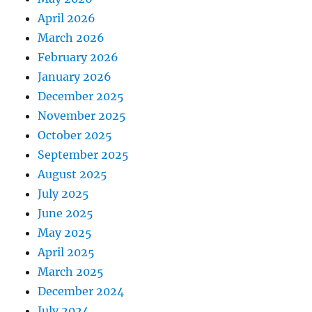
April 2026
March 2026
February 2026
January 2026
December 2025
November 2025
October 2025
September 2025
August 2025
July 2025
June 2025
May 2025
April 2025
March 2025
December 2024
July 2024