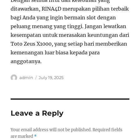
Dengan semua fitur dan kelebihan yang
ditawarkan, RINA4D merupakan pilihan terbaik
bagi Anda yang ingin bermain slot dengan
peluang menang yang tinggi. Jangan lewatkan
kesempatan untuk merasakan keuntungan dari
Toto Zeus X1000, yang setiap hari memberikan
kemenangan luar biasa kepada para
anggotanya.
Author
Posted
admin
July 19, 2025
on
Leave a Reply
Your email address will not be published.
Required fields
are marked
*