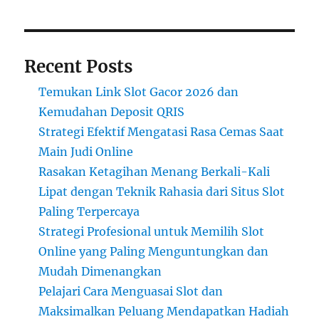
Recent Posts
Temukan Link Slot Gacor 2026 dan
Kemudahan Deposit QRIS
Strategi Efektif Mengatasi Rasa Cemas Saat
Main Judi Online
Rasakan Ketagihan Menang Berkali-Kali
Lipat dengan Teknik Rahasia dari Situs Slot
Paling Terpercaya
Strategi Profesional untuk Memilih Slot
Online yang Paling Menguntungkan dan
Mudah Dimenangkan
Pelajari Cara Menguasai Slot dan
Maksimalkan Peluang Mendapatkan Hadiah