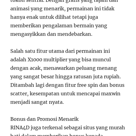
tokoh sentral. Dengan grafis yang tajam dan
animasi yang menarik, permainan ini tidak
hanya enak untuk dilihat tetapi juga
memberikan pengalaman bermain yang
mengasyikkan dan mendebarkan.
Salah satu fitur utama dari permainan ini
adalah X1000 multiplier yang bisa muncul
dengan acak, menawarkan peluang menang
yang sangat besar hingga ratusan juta rupiah.
Ditambah lagi dengan fitur free spin dan bonus
scatter, kesempatan untuk mencapai maxwin
menjadi sangat nyata.
Bonus dan Promosi Menarik
RINA4D juga terkenal sebagai situs yang murah