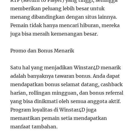
RTP (Return to Player) yang tinggi, sehingga
memberikan peluang lebih besar untuk
menang dibandingkan dengan situs lainnya.
Pemain tidak hanya mencari hiburan, mereka
juga bisa meraih kemenangan besar.
Promo dan Bonus Menarik
Satu hal yang menjadikan Winstar4D menarik
adalah banyaknya tawaran bonus. Anda dapat
mendapatkan bonus selamat datang, cashback
harian, rollingan mingguan, dan bonus referral
yang bisa dinikmati oleh semua anggota aktif.
Program loyalitas di Winstar4D juga
memastikan pemain setia mendapatkan
manfaat tambahan.