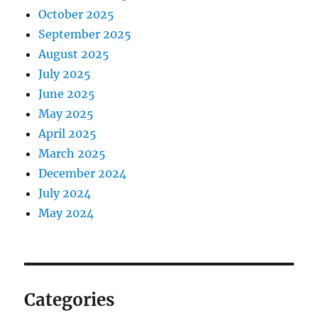
October 2025
September 2025
August 2025
July 2025
June 2025
May 2025
April 2025
March 2025
December 2024
July 2024
May 2024
Categories