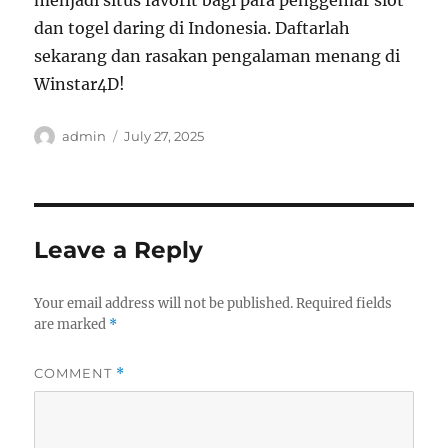
menjadi situs favorit bagi para penggemar slot
dan togel daring di Indonesia. Daftarlah
sekarang dan rasakan pengalaman menang di
Winstar4D!
Author
Posted
admin
July 27, 2025
on
Leave a Reply
Your email address will not be published.
Required fields
are marked
*
COMMENT
*