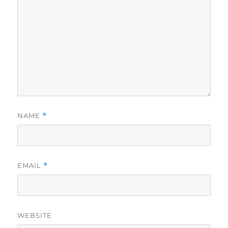
NAME
*
EMAIL
*
WEBSITE