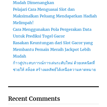
Mudah Dimenangkan
Pelajari Cara Menguasai Slot dan
Maksimalkan Peluang Mendapatkan Hadiah
Melimpah!
Cara Menggunakan Pola Pergerakan Data
Untuk Prediksi Togel Gacor
Rasakan Keuntungan dari Slot Gacor yang
Membantu Pemain Meraih Jackpot Lebih
Mudah
ก้าวสู่ประสบการณ์การเล่นระดับใหม่ ด้วยเทคนิคที่
ช่วยให้ สล็อต สร้างผลลัพธ์ได้เหนือความคาดหมาย
Recent Comments