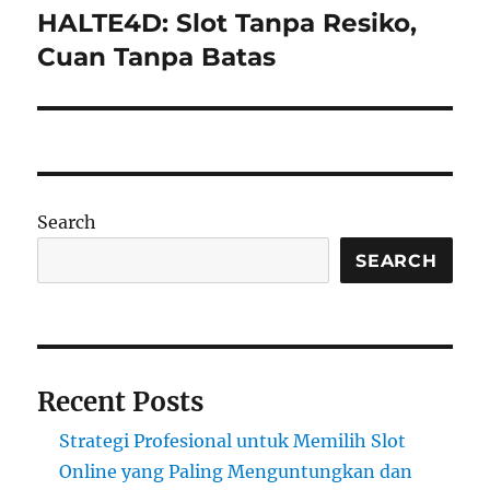
HALTE4D: Slot Tanpa Resiko,
Next
post:
Cuan Tanpa Batas
Search
SEARCH
Recent Posts
Strategi Profesional untuk Memilih Slot
Online yang Paling Menguntungkan dan