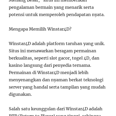
Menang Besar,” situs ini memberikan
pengalaman bermain yang menarik serta
potensi untuk memperoleh pendapatan nyata.
Mengapa Memilih Winstar4D?
Winstar4D adalah platform taruhan yang unik.
Situs ini menawarkan beragam permainan
berkualitas, seperti slot gacor, togel 4D, dan
kasino langsung dari penyedia ternama.
Permainan di Winstar4D menjadi lebih
menyenangkan dan nyaman berkat teknologi
server yang handal serta tampilan yang mudah
digunakan.
Salah satu keunggulan dari Winstar4D adalah