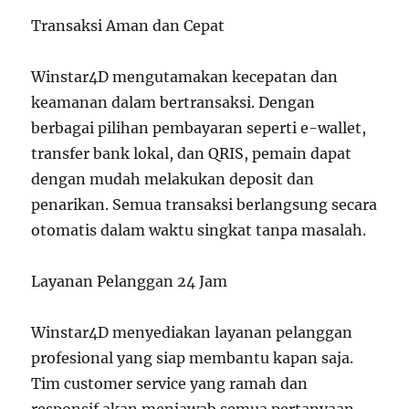
Transaksi Aman dan Cepat
Winstar4D mengutamakan kecepatan dan
keamanan dalam bertransaksi. Dengan
berbagai pilihan pembayaran seperti e-wallet,
transfer bank lokal, dan QRIS, pemain dapat
dengan mudah melakukan deposit dan
penarikan. Semua transaksi berlangsung secara
otomatis dalam waktu singkat tanpa masalah.
Layanan Pelanggan 24 Jam
Winstar4D menyediakan layanan pelanggan
profesional yang siap membantu kapan saja.
Tim customer service yang ramah dan