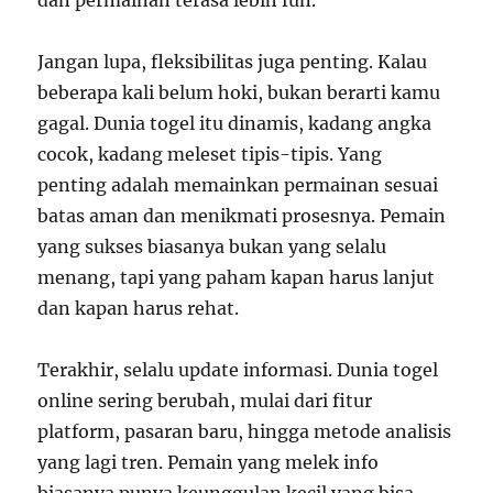
dan permainan terasa lebih fun.
Jangan lupa, fleksibilitas juga penting. Kalau
beberapa kali belum hoki, bukan berarti kamu
gagal. Dunia togel itu dinamis, kadang angka
cocok, kadang meleset tipis-tipis. Yang
penting adalah memainkan permainan sesuai
batas aman dan menikmati prosesnya. Pemain
yang sukses biasanya bukan yang selalu
menang, tapi yang paham kapan harus lanjut
dan kapan harus rehat.
Terakhir, selalu update informasi. Dunia togel
online sering berubah, mulai dari fitur
platform, pasaran baru, hingga metode analisis
yang lagi tren. Pemain yang melek info