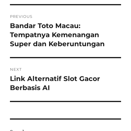
Post
PREVIOUS
navigation
Bandar Toto Macau:
Previous
post:
Tempatnya Kemenangan
Super dan Keberuntungan
NEXT
Link Alternatif Slot Gacor
Next
post:
Berbasis AI