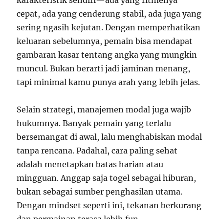
karakteristik sendiri—ada yang ritmenya
cepat, ada yang cenderung stabil, ada juga yang
sering ngasih kejutan. Dengan memperhatikan
keluaran sebelumnya, pemain bisa mendapat
gambaran kasar tentang angka yang mungkin
muncul. Bukan berarti jadi jaminan menang,
tapi minimal kamu punya arah yang lebih jelas.
Selain strategi, manajemen modal juga wajib
hukumnya. Banyak pemain yang terlalu
bersemangat di awal, lalu menghabiskan modal
tanpa rencana. Padahal, cara paling sehat
adalah menetapkan batas harian atau
mingguan. Anggap saja togel sebagai hiburan,
bukan sebagai sumber penghasilan utama.
Dengan mindset seperti ini, tekanan berkurang