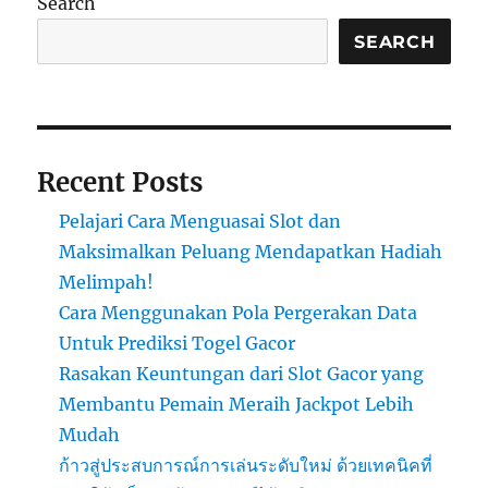
Search
SEARCH
Recent Posts
Pelajari Cara Menguasai Slot dan
Maksimalkan Peluang Mendapatkan Hadiah
Melimpah!
Cara Menggunakan Pola Pergerakan Data
Untuk Prediksi Togel Gacor
Rasakan Keuntungan dari Slot Gacor yang
Membantu Pemain Meraih Jackpot Lebih
Mudah
ก้าวสู่ประสบการณ์การเล่นระดับใหม่ ด้วยเทคนิคที่