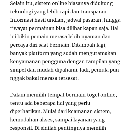
Selain itu, sistem online biasanya didukung
teknologi yang lebih rapi dan transparan.
Informasi hasil undian, jadwal pasaran, hingga
riwayat permainan bisa dilihat kapan saja. Hal
ini bikin pemain merasa lebih nyaman dan
percaya diri saat bermain. Ditambah lagi,
banyak platform yang sudah mengutamakan
kenyamanan pengguna dengan tampilan yang
simpel dan mudah dipahami. Jadi, pemula pun
nggak bakal merasa tersesat.
Dalam memilih tempat bermain togel online,
tentu ada beberapa hal yang perlu
diperhatikan. Mulai dari keamanan sistem,
kemudahan akses, sampai layanan yang
responsif. Di sinilah pentingnya memilih