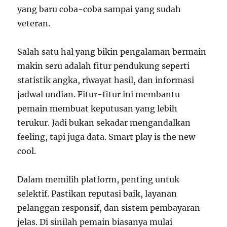
yang baru coba-coba sampai yang sudah
veteran.
Salah satu hal yang bikin pengalaman bermain
makin seru adalah fitur pendukung seperti
statistik angka, riwayat hasil, dan informasi
jadwal undian. Fitur-fitur ini membantu
pemain membuat keputusan yang lebih
terukur. Jadi bukan sekadar mengandalkan
feeling, tapi juga data. Smart play is the new
cool.
Dalam memilih platform, penting untuk
selektif. Pastikan reputasi baik, layanan
pelanggan responsif, dan sistem pembayaran
jelas. Di sinilah pemain biasanya mulai