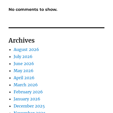
No comments to show.
Archives
August 2026
July 2026
June 2026
May 2026
April 2026
March 2026
February 2026
January 2026
December 2025