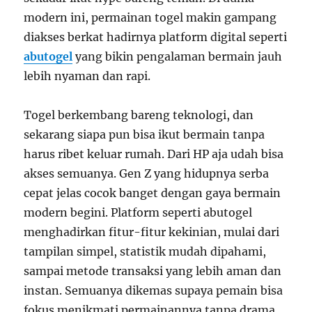
modern ini, permainan togel makin gampang
diakses berkat hadirnya platform digital seperti
abutogel
yang bikin pengalaman bermain jauh
lebih nyaman dan rapi.
Togel berkembang bareng teknologi, dan
sekarang siapa pun bisa ikut bermain tanpa
harus ribet keluar rumah. Dari HP aja udah bisa
akses semuanya. Gen Z yang hidupnya serba
cepat jelas cocok banget dengan gaya bermain
modern begini. Platform seperti abutogel
menghadirkan fitur-fitur kekinian, mulai dari
tampilan simpel, statistik mudah dipahami,
sampai metode transaksi yang lebih aman dan
instan. Semuanya dikemas supaya pemain bisa
fokus menikmati permainannya tanpa drama