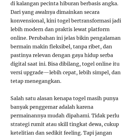
di kalangan pecinta hiburan berbasis angka.
Dari yang awalnya dimainkan secara
konvensional, kini togel bertransformasi jadi
lebih modern dan praktis lewat platform
online. Perubahan ini jelas bikin pengalaman
bermain makin fleksibel, tanpa ribet, dan
pastinya relevan dengan gaya hidup serba
digital saat ini. Bisa dibilang, togel online itu
versi upgrade—lebih cepat, lebih simpel, dan
tetap menegangkan.
Salah satu alasan kenapa togel masih punya
banyak penggemar adalah karena
permainannya mudah dipahami. Tidak perlu
strategi rumit atau skill tingkat dewa, cukup
ketelitian dan sedikit feeling. Tapi jangan