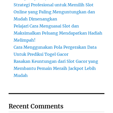
Strategi Profesional untuk Memilih Slot
Online yang Paling Menguntungkan dan
Mudah Dimenangkan
Pelajari Cara Menguasai Slot dan
Maksimalkan Peluang Mendapatkan Hadiah
Melimpah!
Cara Menggunakan Pola Pergerakan Data
Untuk Prediksi Togel Gacor
Rasakan Keuntungan dari Slot Gacor yang
Membantu Pemain Meraih Jackpot Lebih
Mudah
Recent Comments