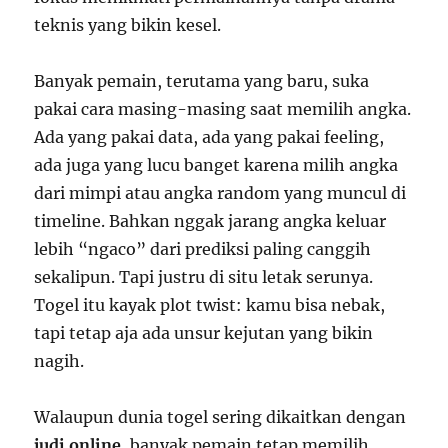
teknis yang bikin kesel.
Banyak pemain, terutama yang baru, suka
pakai cara masing-masing saat memilih angka.
Ada yang pakai data, ada yang pakai feeling,
ada juga yang lucu banget karena milih angka
dari mimpi atau angka random yang muncul di
timeline. Bahkan nggak jarang angka keluar
lebih “ngaco” dari prediksi paling canggih
sekalipun. Tapi justru di situ letak serunya.
Togel itu kayak plot twist: kamu bisa nebak,
tapi tetap aja ada unsur kejutan yang bikin
nagih.
Walaupun dunia togel sering dikaitkan dengan
judi online
, banyak pemain tetap memilih