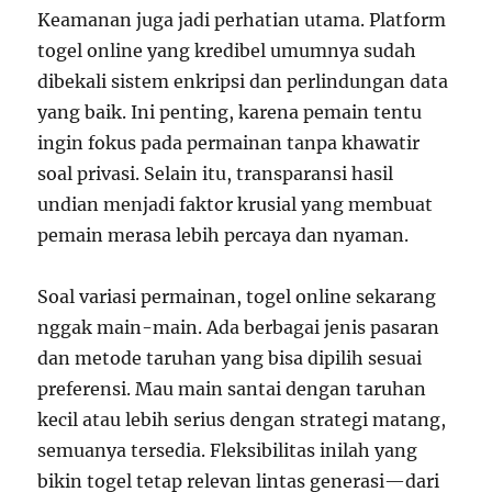
Keamanan juga jadi perhatian utama. Platform
togel online yang kredibel umumnya sudah
dibekali sistem enkripsi dan perlindungan data
yang baik. Ini penting, karena pemain tentu
ingin fokus pada permainan tanpa khawatir
soal privasi. Selain itu, transparansi hasil
undian menjadi faktor krusial yang membuat
pemain merasa lebih percaya dan nyaman.
Soal variasi permainan, togel online sekarang
nggak main-main. Ada berbagai jenis pasaran
dan metode taruhan yang bisa dipilih sesuai
preferensi. Mau main santai dengan taruhan
kecil atau lebih serius dengan strategi matang,
semuanya tersedia. Fleksibilitas inilah yang
bikin togel tetap relevan lintas generasi—dari