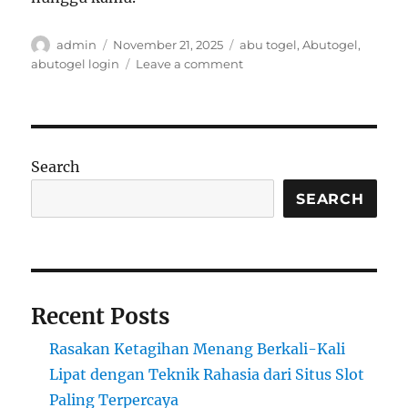
Author
Posted
Tags
admin
November 21, 2025
abu togel
,
Abutogel
,
on
on
abutogel login
Leave a comment
Dunia
Togel
yang
Semakin
Seru
Search
di
Era
SEARCH
Digital
Recent Posts
Rasakan Ketagihan Menang Berkali-Kali
Lipat dengan Teknik Rahasia dari Situs Slot
Paling Terpercaya