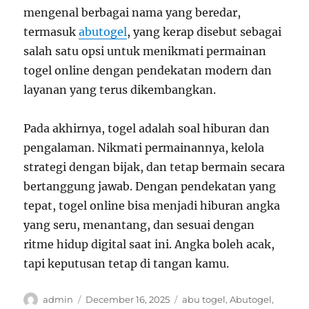
mengenal berbagai nama yang beredar,
termasuk
abutogel
, yang kerap disebut sebagai
salah satu opsi untuk menikmati permainan
togel online dengan pendekatan modern dan
layanan yang terus dikembangkan.
Pada akhirnya, togel adalah soal hiburan dan
pengalaman. Nikmati permainannya, kelola
strategi dengan bijak, dan tetap bermain secara
bertanggung jawab. Dengan pendekatan yang
tepat, togel online bisa menjadi hiburan angka
yang seru, menantang, dan sesuai dengan
ritme hidup digital saat ini. Angka boleh acak,
tapi keputusan tetap di tangan kamu.
Author
Posted
Tags
admin
December 16, 2025
abu togel
,
Abutogel
,