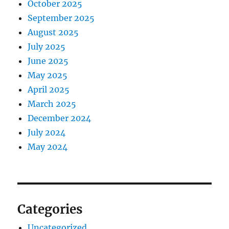
October 2025
September 2025
August 2025
July 2025
June 2025
May 2025
April 2025
March 2025
December 2024
July 2024
May 2024
Categories
Uncategorized