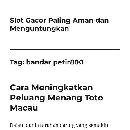
Slot Gacor Paling Aman dan
Menguntungkan
Tag:
bandar petir800
Cara Meningkatkan
Peluang Menang Toto
Macau
Dalam dunia taruhan daring yang semakin