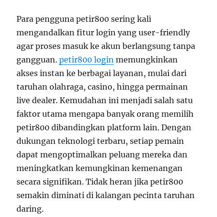
Para pengguna petir800 sering kali
mengandalkan fitur login yang user-friendly
agar proses masuk ke akun berlangsung tanpa
gangguan.
petir800 login
memungkinkan
akses instan ke berbagai layanan, mulai dari
taruhan olahraga, casino, hingga permainan
live dealer. Kemudahan ini menjadi salah satu
faktor utama mengapa banyak orang memilih
petir800 dibandingkan platform lain. Dengan
dukungan teknologi terbaru, setiap pemain
dapat mengoptimalkan peluang mereka dan
meningkatkan kemungkinan kemenangan
secara signifikan. Tidak heran jika petir800
semakin diminati di kalangan pecinta taruhan
daring.