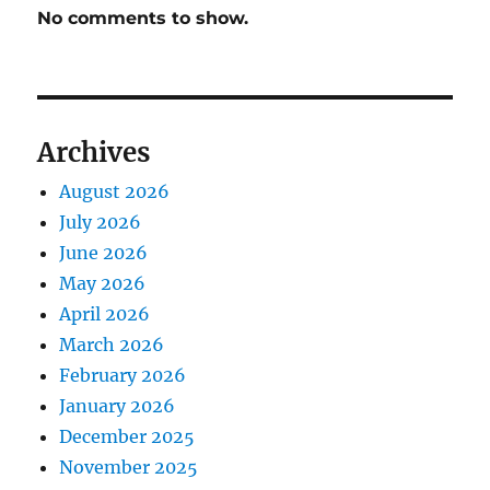
No comments to show.
Archives
August 2026
July 2026
June 2026
May 2026
April 2026
March 2026
February 2026
January 2026
December 2025
November 2025