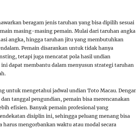
warkan beragam jenis taruhan yang bisa dipilih sesuai
rmain masing-masing pemain. Mulai dari taruhan angka
asi angka, hingga taruhan jitu yang membutuhkan
mendalam. Pemain disarankan untuk tidak hanya
sting, tetapi juga mencatat pola hasil undian
 ini dapat membantu dalam menyusun strategi taruhan
ah.
ting untuk mengetahui jadwal undian Toto Macau. Denga
 dan tanggal pengundian, pemain bisa merencanakan
ebih efisien. Banyak pemain profesional yang
dekatan disiplin ini, sehingga peluang menang bisa
a harus mengorbankan waktu atau modal secara