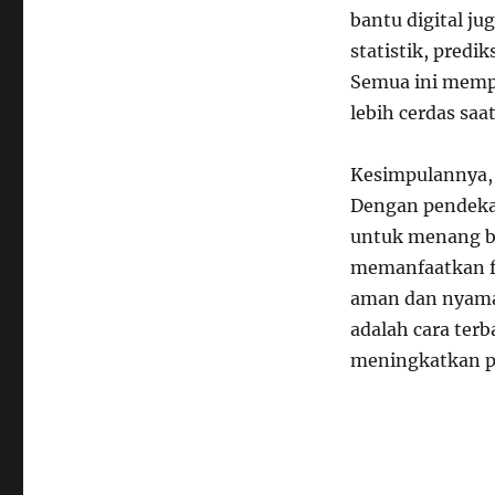
bantu digital ju
statistik, predi
Semua ini memp
lebih cerdas sa
Kesimpulannya,
Dengan pendekata
untuk menang bi
memanfaatkan f
aman dan nyaman.
adalah cara ter
meningkatkan p