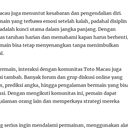
cau juga menuntut kesabaran dan pengendalian diri.
main yang terbawa emosi setelah kalah, padahal disiplin
 adalah kunci utama dalam jangka panjang. Dengan
as taruhan harian dan memahami kapan harus berhenti
main bisa tetap menyenangkan tanpa menimbulkan
l.
 bermain, interaksi dengan komunitas Toto Macau juga
i tambah. Banyak forum dan grup diskusi online yang
, prediksi angka, hingga pengalaman bermain yang bis
ensi. Dengan mengikuti komunitas ini, pemain dapat
ngalaman orang lain dan memperkaya strategi mereka
g serius ingin mendalami permainan, menggunakan ala