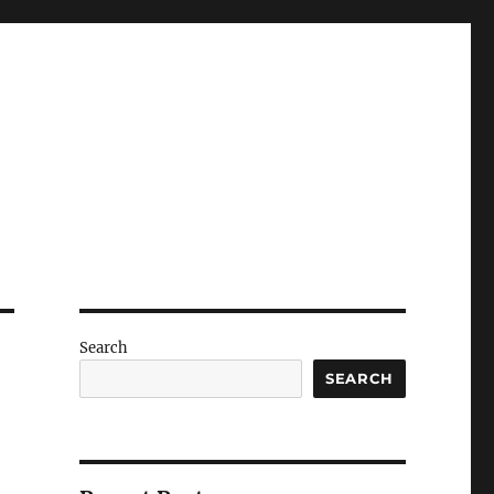
Search
SEARCH