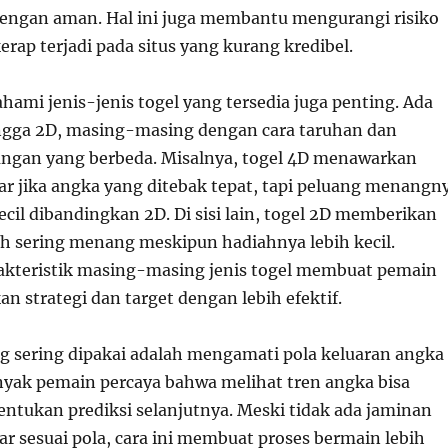
dengan aman. Hal ini juga membantu mengurangi risiko
rap terjadi pada situs yang kurang kredibel.
hami jenis-jenis togel yang tersedia juga penting. Ada
ingga 2D, masing-masing dengan cara taruhan dan
ngan yang berbeda. Misalnya, togel 4D menawarkan
ar jika angka yang ditebak tepat, tapi peluang menangn
cil dibandingkan 2D. Di sisi lain, togel 2D memberikan
h sering menang meskipun hadiahnya lebih kecil.
kteristik masing-masing jenis togel membuat pemain
n strategi dan target dengan lebih efektif.
ang sering dipakai adalah mengamati pola keluaran angka
yak pemain percaya bahwa melihat tren angka bisa
ukan prediksi selanjutnya. Meski tidak ada jaminan
ar sesuai pola, cara ini membuat proses bermain lebih