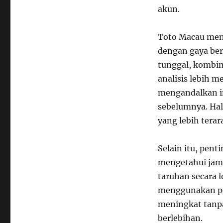
Macau
akun.
Toto Macau mena
dengan gaya be
tunggal, kombin
analisis lebih 
mengandalkan in
sebelumnya. Hal
yang lebih terar
Selain itu, pen
mengetahui jam
taruhan secara l
menggunakan pen
meningkat tanp
berlebihan.