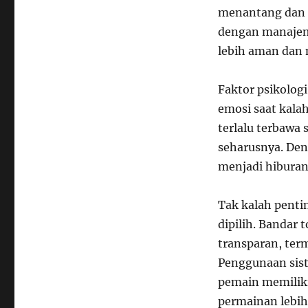
menantang dan in
dengan manajem
lebih aman dan
Faktor psikologi
emosi saat kala
terlalu terbawa
seharusnya. Den
menjadi hiburan
Tak kalah pentin
dipilih. Bandar
transparan, term
Penggunaan si
pemain memiliki
permainan lebih 