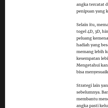
Main
angka tercatat 
Togel
penipuan yang ke
yang
Bisa
Dicoba
Selain itu, mema
togel 4D, 3D, h
peluang kemena
hadiah yang bes
memang lebih ke
kesempatan lebi
Mengetahui kara
bisa menyesuaika
Strategi lain y
sebelumnya. Ban
membantu menent
angka pasti kelu