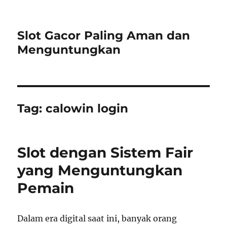
Slot Gacor Paling Aman dan
Menguntungkan
Tag:
calowin login
Slot dengan Sistem Fair
yang Menguntungkan
Pemain
Dalam era digital saat ini, banyak orang