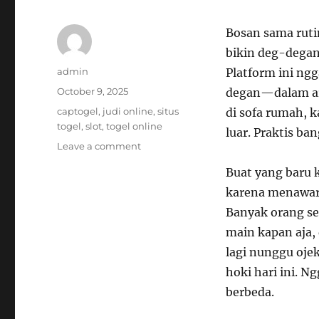
Bosan sama ruti
bikin deg-degan 
Author
admin
Platform ini ngg
Posted
October 9, 2025
degan—dalam arti
on
Tags
captogel
,
judi online
,
situs
di sofa rumah, 
togel
,
slot
,
togel online
luar. Praktis ba
on
Leave a comment
Seru-
Buat yang baru 
Seruan
Tanpa
karena menawa
Ribet,
Banyak orang sek
Dari
main kapan aja, 
Sofa
ke
lagi nunggu ojek
Layar
hoki hari ini. N
berbeda.