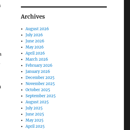
n
Archives
August 2026
July 2026
June 2026
May 2026
April 2026
a
March 2026
i
February 2026
January 2026
December 2025
November 2025
n
October 2025
September 2025
August 2025
July 2025
June 2025
May 2025
April 2025