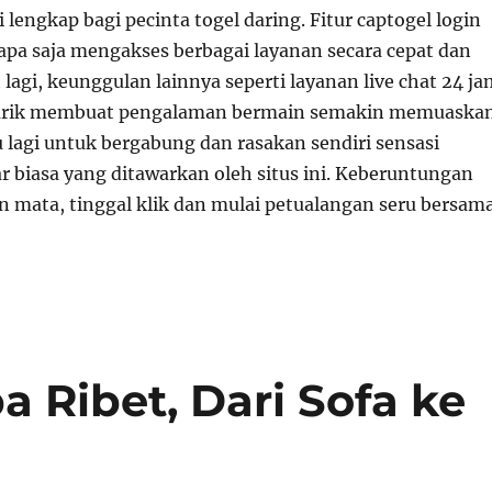
 lengkap bagi pecinta togel daring. Fitur captogel login
a saja mengakses berbagai layanan secara cepat dan
agi, keunggulan lainnya seperti layanan live chat 24 ja
rik membuat pengalaman bermain semakin memuaskan
u lagi untuk bergabung dan rasakan sendiri sensasi
 biasa yang ditawarkan oleh situs ini. Keberuntungan
n mata, tinggal klik dan mulai petualangan seru bersam
 Ribet, Dari Sofa ke