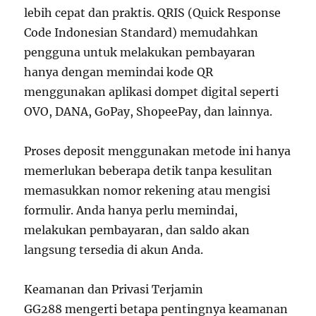
lebih cepat dan praktis. QRIS (Quick Response
Code Indonesian Standard) memudahkan
pengguna untuk melakukan pembayaran
hanya dengan memindai kode QR
menggunakan aplikasi dompet digital seperti
OVO, DANA, GoPay, ShopeePay, dan lainnya.
Proses deposit menggunakan metode ini hanya
memerlukan beberapa detik tanpa kesulitan
memasukkan nomor rekening atau mengisi
formulir. Anda hanya perlu memindai,
melakukan pembayaran, dan saldo akan
langsung tersedia di akun Anda.
Keamanan dan Privasi Terjamin
GG288 mengerti betapa pentingnya keamanan