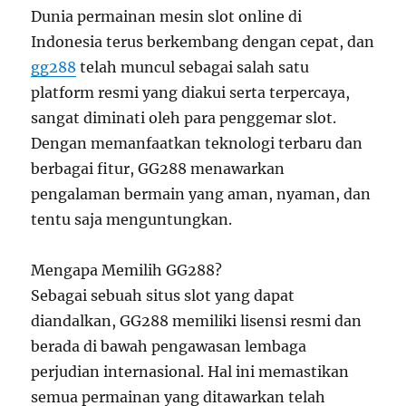
Dunia permainan mesin slot online di
Indonesia terus berkembang dengan cepat, dan
gg288
telah muncul sebagai salah satu
platform resmi yang diakui serta terpercaya,
sangat diminati oleh para penggemar slot.
Dengan memanfaatkan teknologi terbaru dan
berbagai fitur, GG288 menawarkan
pengalaman bermain yang aman, nyaman, dan
tentu saja menguntungkan.
Mengapa Memilih GG288?
Sebagai sebuah situs slot yang dapat
diandalkan, GG288 memiliki lisensi resmi dan
berada di bawah pengawasan lembaga
perjudian internasional. Hal ini memastikan
semua permainan yang ditawarkan telah