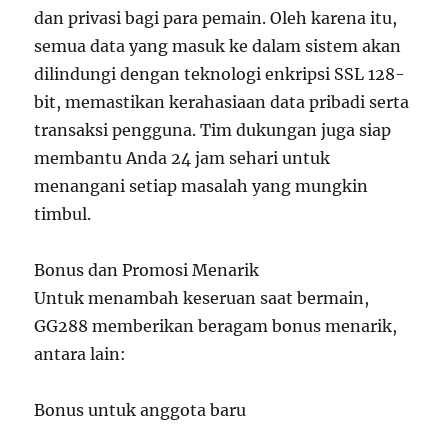
dan privasi bagi para pemain. Oleh karena itu,
semua data yang masuk ke dalam sistem akan
dilindungi dengan teknologi enkripsi SSL 128-
bit, memastikan kerahasiaan data pribadi serta
transaksi pengguna. Tim dukungan juga siap
membantu Anda 24 jam sehari untuk
menangani setiap masalah yang mungkin
timbul.
Bonus dan Promosi Menarik
Untuk menambah keseruan saat bermain,
GG288 memberikan beragam bonus menarik,
antara lain:
Bonus untuk anggota baru