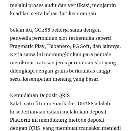
melalui proses audit dan verifikasi, menjamin
keadilan serta bebas dari kecurangan.
Selain itu, GG288 bekerja sama dengan
penyedia permainan slot terkemuka seperti
Pragmatic Play, Habanero, PG Soft, dan lainnya.
Kerja sama ini memungkinkan para pemain
menikmati ratusan jenis permainan slot yang
dilengkapi dengan grafis berkualitas tinggi
serta kesempatan menang yang besar.
Kemudahan Deposit QRIS
Salah satu fitur menarik dari GG288 adalah
kesederhanaan dalam melakukan deposit.
Platform ini mendukung metode deposit
dengan QRIS, yang membuat transaksi menjadi