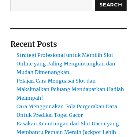
Aman
SEARCH
dan
Nyaman
Buat
Semua
Pemain
Recent Posts
Strategi Profesional untuk Memilih Slot
Online yang Paling Menguntungkan dan
Mudah Dimenangkan
Pelajari Cara Menguasai Slot dan
Maksimalkan Peluang Mendapatkan Hadiah
Melimpah!
Cara Menggunakan Pola Pergerakan Data
Untuk Prediksi Togel Gacor
Rasakan Keuntungan dari Slot Gacor yang
Membantu Pemain Meraih Jackpot Lebih