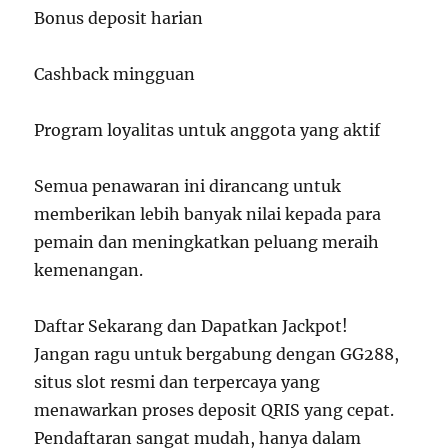
Bonus deposit harian
Cashback mingguan
Program loyalitas untuk anggota yang aktif
Semua penawaran ini dirancang untuk
memberikan lebih banyak nilai kepada para
pemain dan meningkatkan peluang meraih
kemenangan.
Daftar Sekarang dan Dapatkan Jackpot!
Jangan ragu untuk bergabung dengan GG288,
situs slot resmi dan terpercaya yang
menawarkan proses deposit QRIS yang cepat.
Pendaftaran sangat mudah, hanya dalam