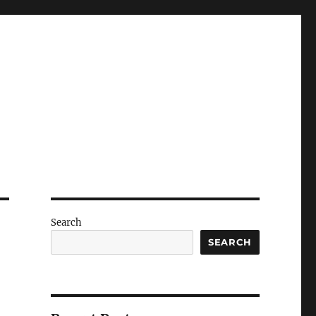
Search
SEARCH