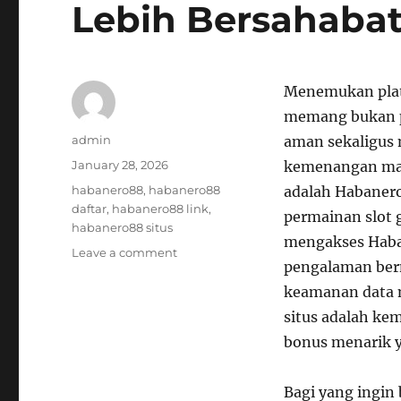
Lebih Bersahaba
Menemukan plat
memang bukan p
Author
admin
aman sekaligus
Posted
January 28, 2026
kemenangan maks
on
Tags
habanero88
,
habanero88
adalah Habanero
daftar
,
habanero88 link
,
permainan slot 
habanero88 situs
mengakses Haba
on
Leave a comment
pengalaman ber
Situs
Slot
keamanan data 
Gacor
situs adalah ke
dengan
bonus menarik 
Gameplay
Lebih
Bersahabat
Bagi yang ingin