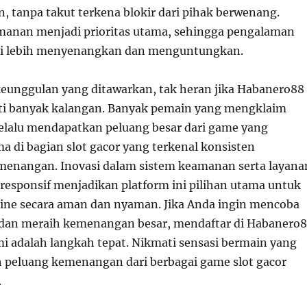
, tanpa takut terkena blokir dari pihak berwenang.
manan menjadi prioritas utama, sehingga pengalaman
i lebih menyenangkan dan menguntungkan.
unggulan yang ditawarkan, tak heran jika Habanero88
ti banyak kalangan. Banyak pemain yang mengklaim
lalu mendapatkan peluang besar dari game yang
ma di bagian slot gacor yang terkenal konsisten
enangan. Inovasi dalam sistem keamanan serta layana
responsif menjadikan platform ini pilihan utama untuk
line secara aman dan nyaman. Jika Anda ingin mencoba
dan meraih kemenangan besar, mendaftar di Habanero
mi adalah langkah tepat. Nikmati sensasi bermain yang
h peluang kemenangan dari berbagai game slot gacor
.