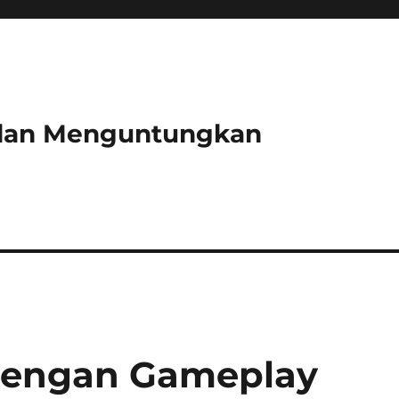
 dan Menguntungkan
 dengan Gameplay