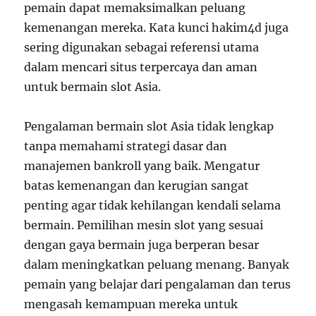
pemain dapat memaksimalkan peluang
kemenangan mereka. Kata kunci hakim4d juga
sering digunakan sebagai referensi utama
dalam mencari situs terpercaya dan aman
untuk bermain slot Asia.
Pengalaman bermain slot Asia tidak lengkap
tanpa memahami strategi dasar dan
manajemen bankroll yang baik. Mengatur
batas kemenangan dan kerugian sangat
penting agar tidak kehilangan kendali selama
bermain. Pemilihan mesin slot yang sesuai
dengan gaya bermain juga berperan besar
dalam meningkatkan peluang menang. Banyak
pemain yang belajar dari pengalaman dan terus
mengasah kemampuan mereka untuk