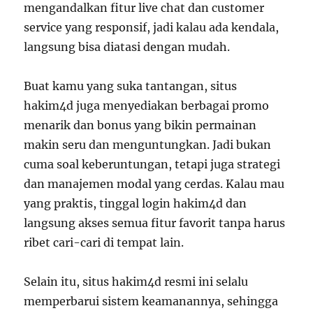
mengandalkan fitur live chat dan customer
service yang responsif, jadi kalau ada kendala,
langsung bisa diatasi dengan mudah.
Buat kamu yang suka tantangan, situs
hakim4d juga menyediakan berbagai promo
menarik dan bonus yang bikin permainan
makin seru dan menguntungkan. Jadi bukan
cuma soal keberuntungan, tetapi juga strategi
dan manajemen modal yang cerdas. Kalau mau
yang praktis, tinggal login hakim4d dan
langsung akses semua fitur favorit tanpa harus
ribet cari-cari di tempat lain.
Selain itu, situs hakim4d resmi ini selalu
memperbarui sistem keamanannya, sehingga