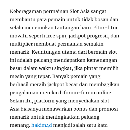
Keberagaman permainan Slot Asia sangat
membantu para pemain untuk tidak bosan dan
selalu menemukan tantangan baru. Fitur-fitur
inovatif seperti free spin, jackpot progresif, dan
multiplier membuat permainan semakin
menarik. Keuntungan utama dari bermain slot
ini adalah peluang mendapatkan kemenangan
besar dalam waktu singkat, jika pintar memilih
mesin yang tepat. Banyak pemain yang
berhasil meraih jackpot besar dan membagikan
pengalaman mereka di forum-forum online.
Selain itu, platform yang menyediakan slot
Asia biasanya menawarkan bonus dan promosi
menarik untuk meningkatkan peluang
menang.
hakim4d
menjadi salah satu kata