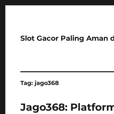
Slot Gacor Paling Aman
Tag:
jago368
Jago368: Platfor