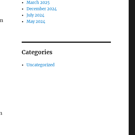
March 2025
December 2024
July 2024
an
May 2024
Categories
Uncategorized
n