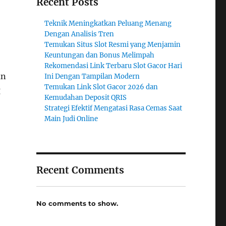
Recent Posts
Teknik Meningkatkan Peluang Menang
Dengan Analisis Tren
Temukan Situs Slot Resmi yang Menjamin
Keuntungan dan Bonus Melimpah
Rekomendasi Link Terbaru Slot Gacor Hari
an
Ini Dengan Tampilan Modern
Temukan Link Slot Gacor 2026 dan
g
Kemudahan Deposit QRIS
Strategi Efektif Mengatasi Rasa Cemas Saat
Main Judi Online
Recent Comments
No comments to show.