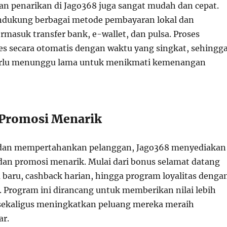
dan penarikan di Jago368 juga sangat mudah dan cepat.
ndukung berbagai metode pembayaran lokal dan
ermasuk transfer bank, e-wallet, dan pulsa. Proses
ses secara otomatis dengan waktu yang singkat, sehingg
erlu menunggu lama untuk menikmati kemenangan
 Promosi Menarik
dan mempertahankan pelanggan, Jago368 menyediakan
dan promosi menarik. Mulai dari bonus selamat datang
baru, cashback harian, hingga program loyalitas denga
. Program ini dirancang untuk memberikan nilai lebih
sekaligus meningkatkan peluang mereka meraih
ar.