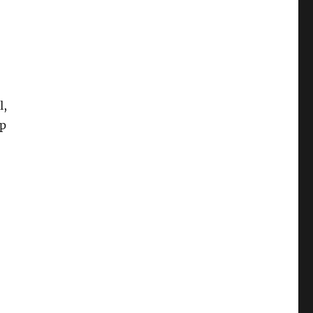
l,
ap