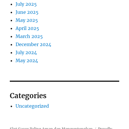
July 2025
June 2025
May 2025
April 2025
March 2025
December 2024
July 2024
May 2024
Categories
Uncategorized