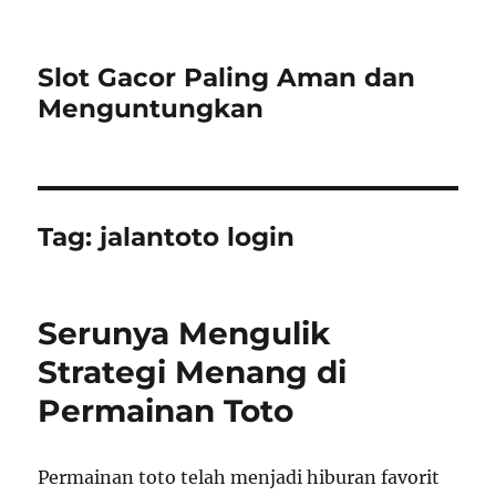
Slot Gacor Paling Aman dan
Menguntungkan
Tag:
jalantoto login
Serunya Mengulik
Strategi Menang di
Permainan Toto
Permainan toto telah menjadi hiburan favorit