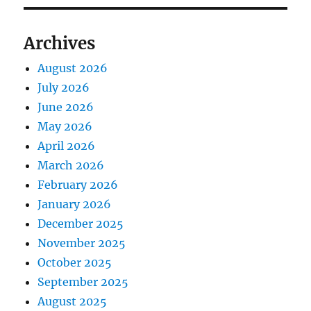
Archives
August 2026
July 2026
June 2026
May 2026
April 2026
March 2026
February 2026
January 2026
December 2025
November 2025
October 2025
September 2025
August 2025