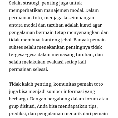
Selain strategi, penting juga untuk
memperhatikan manajemen modal. Dalam
permainan toto, menjaga keseimbangan
antara modal dan taruhan adalah kunci agar
pengalaman bermain tetap menyenangkan dan
tidak membuat kantong jebol. Banyak pemain
sukses selalu menekankan pentingnya tidak
tergesa-gesa dalam memasang taruhan, dan
selalu melakukan evaluasi setiap kali
permainan selesai.
Tidak kalah penting, komunitas pemain toto
juga bisa menjadi sumber informasi yang
berharga. Dengan bergabung dalam forum atau
grup diskusi, Anda bisa mendapatkan tips,
prediksi, dan pengalaman menarik dari pemain