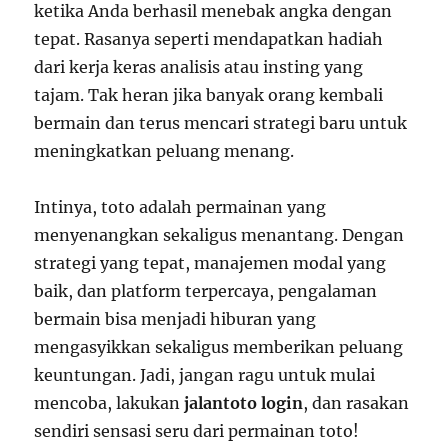
ketika Anda berhasil menebak angka dengan
tepat. Rasanya seperti mendapatkan hadiah
dari kerja keras analisis atau insting yang
tajam. Tak heran jika banyak orang kembali
bermain dan terus mencari strategi baru untuk
meningkatkan peluang menang.
Intinya, toto adalah permainan yang
menyenangkan sekaligus menantang. Dengan
strategi yang tepat, manajemen modal yang
baik, dan platform terpercaya, pengalaman
bermain bisa menjadi hiburan yang
mengasyikkan sekaligus memberikan peluang
keuntungan. Jadi, jangan ragu untuk mulai
mencoba, lakukan
jalantoto login
, dan rasakan
sendiri sensasi seru dari permainan toto!