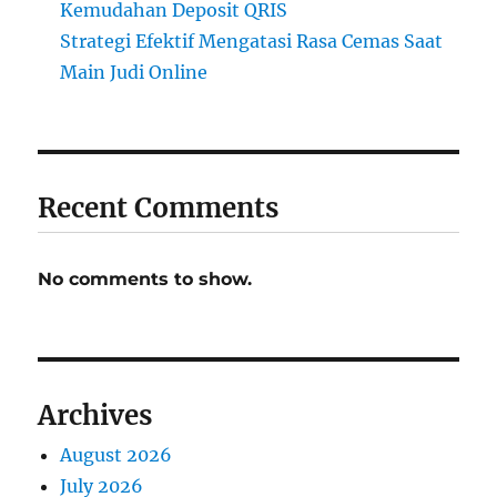
Kemudahan Deposit QRIS
Strategi Efektif Mengatasi Rasa Cemas Saat
Main Judi Online
Recent Comments
No comments to show.
Archives
August 2026
July 2026