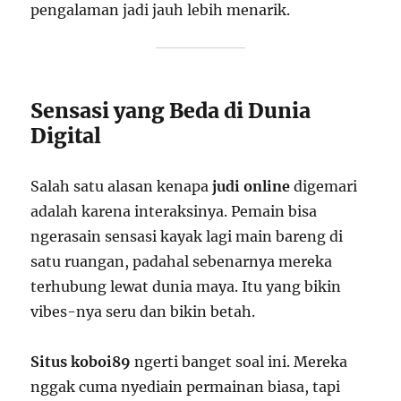
pengalaman jadi jauh lebih menarik.
Sensasi yang Beda di Dunia
Digital
Salah satu alasan kenapa
judi online
digemari
adalah karena interaksinya. Pemain bisa
ngerasain sensasi kayak lagi main bareng di
satu ruangan, padahal sebenarnya mereka
terhubung lewat dunia maya. Itu yang bikin
vibes-nya seru dan bikin betah.
Situs koboi89
ngerti banget soal ini. Mereka
nggak cuma nyediain permainan biasa, tapi