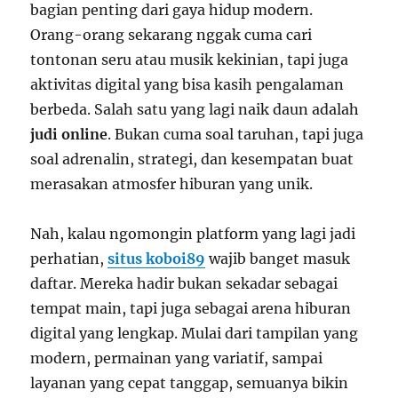
bagian penting dari gaya hidup modern.
Orang-orang sekarang nggak cuma cari
tontonan seru atau musik kekinian, tapi juga
aktivitas digital yang bisa kasih pengalaman
berbeda. Salah satu yang lagi naik daun adalah
judi online
. Bukan cuma soal taruhan, tapi juga
soal adrenalin, strategi, dan kesempatan buat
merasakan atmosfer hiburan yang unik.
Nah, kalau ngomongin platform yang lagi jadi
perhatian,
situs koboi89
wajib banget masuk
daftar. Mereka hadir bukan sekadar sebagai
tempat main, tapi juga sebagai arena hiburan
digital yang lengkap. Mulai dari tampilan yang
modern, permainan yang variatif, sampai
layanan yang cepat tanggap, semuanya bikin