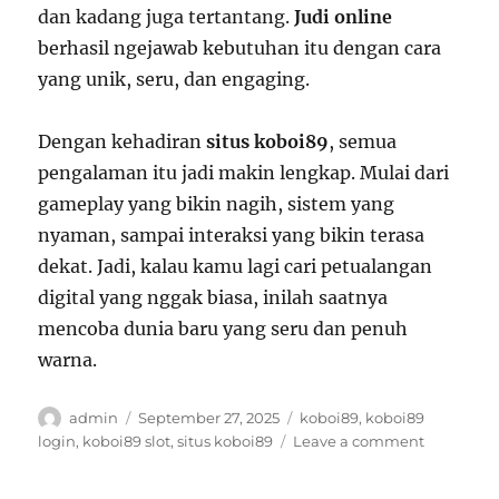
dan kadang juga tertantang.
Judi online
berhasil ngejawab kebutuhan itu dengan cara
yang unik, seru, dan engaging.
Dengan kehadiran
situs koboi89
, semua
pengalaman itu jadi makin lengkap. Mulai dari
gameplay yang bikin nagih, sistem yang
nyaman, sampai interaksi yang bikin terasa
dekat. Jadi, kalau kamu lagi cari petualangan
digital yang nggak biasa, inilah saatnya
mencoba dunia baru yang seru dan penuh
warna.
Author
Posted
Tags
admin
September 27, 2025
koboi89
,
koboi89
on
on
login
,
koboi89 slot
,
situs koboi89
Leave a comment
Petualan
Digital