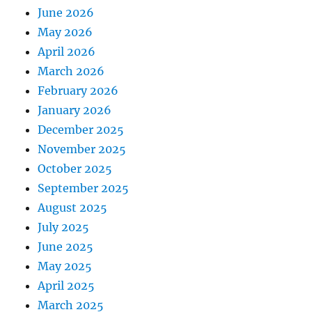
June 2026
May 2026
April 2026
March 2026
February 2026
January 2026
December 2025
November 2025
October 2025
September 2025
August 2025
July 2025
June 2025
May 2025
April 2025
March 2025