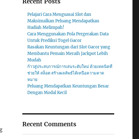
Recent Posts
Pelajari Cara Menguasai Slot dan
Maksimalkan Peluang Mendapatkan
Hadiah Melimpah!
Cara Menggunakan Pola Pergerakan Data
Untuk Prediksi Togel Gacor
Rasakan Keuntungan dari Slot Gacor yang
Membantu Pemain Meraih Jackpot Lebih
Mudah
ก้าวสู่ประสบการณ์การเล่นระดับใหม่ ด้วยเทคนิคที่
ช่วยให้ สล็อต สร้างผลลัพธ์ได้เหนือความคาด
หมาย
Peluang Mendapatkan Keuntungan Besar
Dengan Modal Kecil
Recent Comments
g