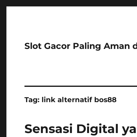
Slot Gacor Paling Aman
Tag:
link alternatif bos88
Sensasi Digital y