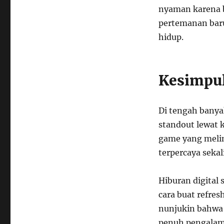
nyaman karena bi
pertemanan baru.
hidup.
Kesimpu
Di tengah banya
standout lewat 
game yang melim
terpercaya sekali
Hiburan digital 
cara buat refres
nunjukin bahwa d
penuh pengalam