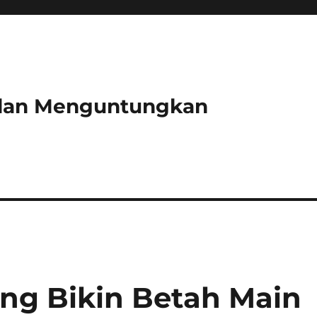
 dan Menguntungkan
ang Bikin Betah Main