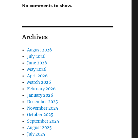
No comments to show.
Archives
August 2026
July 2026
June 2026
May 2026
April 2026
March 2026
February 2026
January 2026
December 2025
November 2025
October 2025
September 2025
August 2025
July 2025