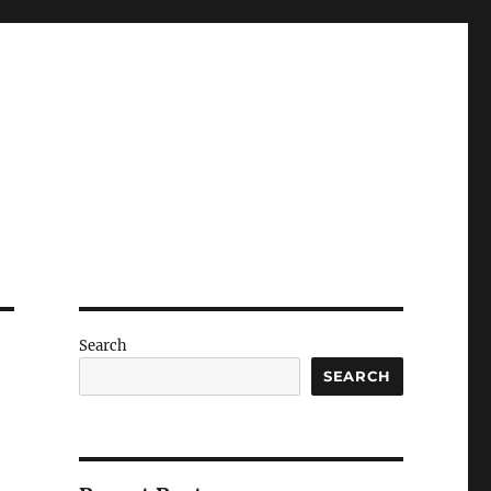
Search
SEARCH