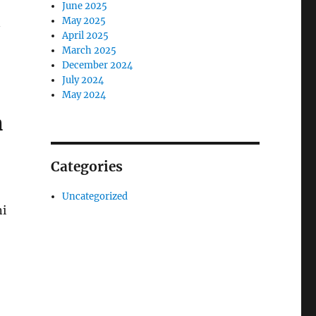
June 2025
May 2025
n
April 2025
March 2025
December 2024
July 2024
May 2024
n
Categories
Uncategorized
ni