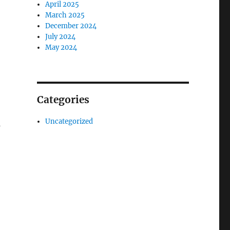
April 2025
March 2025
December 2024
July 2024
May 2024
Categories
Uncategorized
s