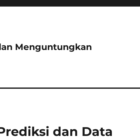
 dan Menguntungkan
Prediksi dan Data