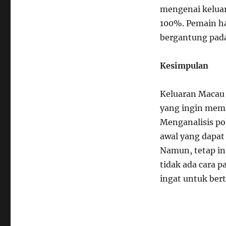
mengenai kelua
100%. Pemain ha
bergantung pada
Kesimpulan
Keluaran Macau 
yang ingin mem
Menganalisis po
awal yang dapat
Namun, tetap in
tidak ada cara 
ingat untuk ber