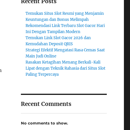
Recent Posts
Temukan Situs Slot Resmi yang Menjamin
Keuntungan dan Bonus Melimpah
Rekomendasi Link Terbaru Slot Gacor Hari
Ini Dengan Tampilan Modern
Temukan Link Slot Gacor 2026 dan
Kemudahan Deposit QRIS
Strategi Efektif Mengatasi Rasa Cemas Saat
Main Judi Online
Rasakan Ketagihan Menang Berkali-Kali
Lipat dengan Teknik Rahasia dari Situs Slot
n
Paling Terpercaya
Recent Comments
No comments to show.