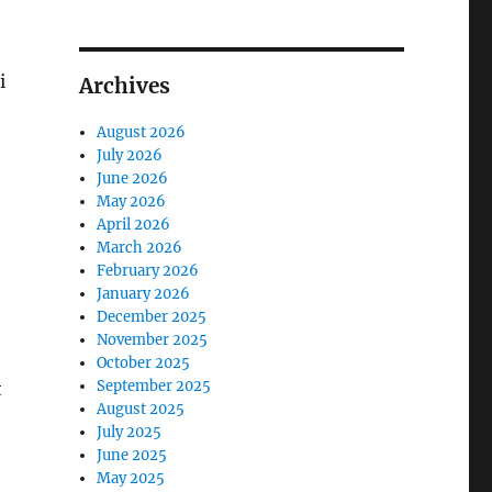
i
Archives
August 2026
July 2026
June 2026
May 2026
April 2026
March 2026
February 2026
January 2026
December 2025
November 2025
October 2025
September 2025
t
August 2025
July 2025
June 2025
May 2025