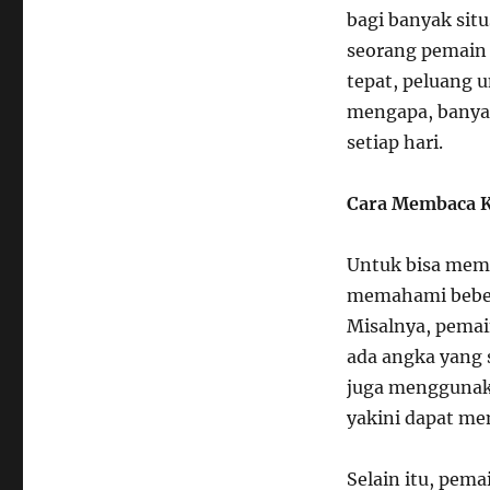
bagi banyak sit
seorang pemain 
tepat, peluang 
mengapa, banya
setiap hari.
Cara Membaca K
Untuk bisa mema
memahami bebera
Misalnya, pemai
ada angka yang 
juga menggunak
yakini dapat m
Selain itu, pem