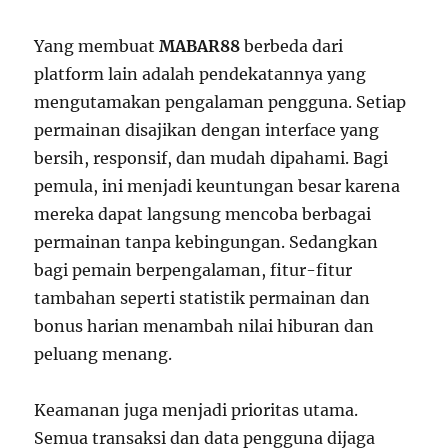
Yang membuat
MABAR88
berbeda dari
platform lain adalah pendekatannya yang
mengutamakan pengalaman pengguna. Setiap
permainan disajikan dengan interface yang
bersih, responsif, dan mudah dipahami. Bagi
pemula, ini menjadi keuntungan besar karena
mereka dapat langsung mencoba berbagai
permainan tanpa kebingungan. Sedangkan
bagi pemain berpengalaman, fitur-fitur
tambahan seperti statistik permainan dan
bonus harian menambah nilai hiburan dan
peluang menang.
Keamanan juga menjadi prioritas utama.
Semua transaksi dan data pengguna dijaga