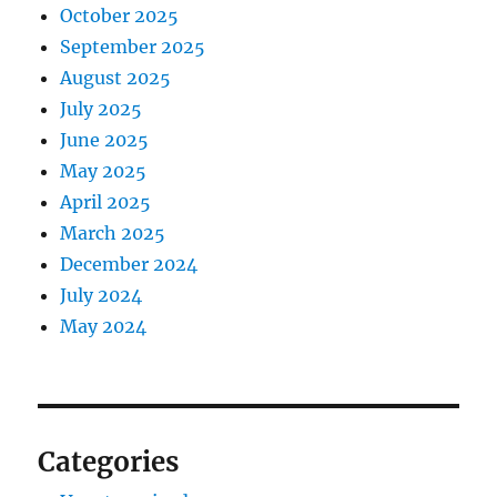
October 2025
September 2025
August 2025
July 2025
June 2025
May 2025
April 2025
March 2025
December 2024
July 2024
May 2024
Categories