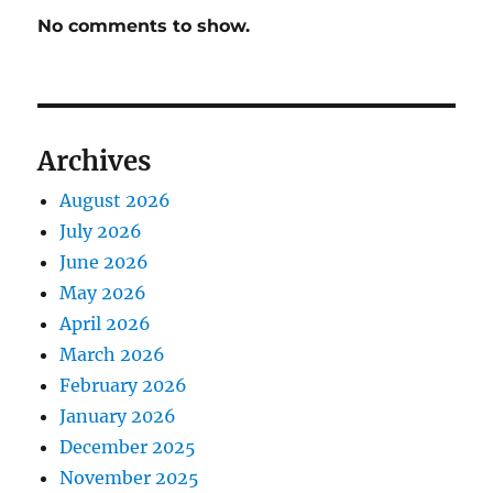
No comments to show.
Archives
August 2026
July 2026
June 2026
May 2026
April 2026
March 2026
February 2026
January 2026
December 2025
November 2025