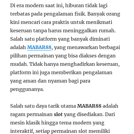
Di era modern saat ini, hiburan tidak lagi
terbatas pada pengalaman fisik. Banyak orang
kini mencari cara praktis untuk menikmati
keseruan tanpa harus meninggalkan rumah.
Salah satu platform yang banyak diminati
adalah
MABAR88
, yang menawarkan berbagai
pilihan permainan yang bisa diakses dengan
mudah. Tidak hanya menghadirkan keseruan,
platform ini juga memberikan pengalaman
yang aman dan nyaman bagi para
penggunanya.
Salah satu daya tarik utama
MABAR88
adalah
ragam permainan
slot
yang disediakan. Dari
mesin klasik hingga tema modern yang
interaktif, setiap permainan slot memiliki