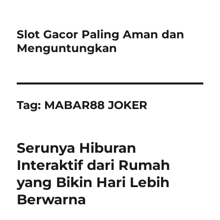
Slot Gacor Paling Aman dan
Menguntungkan
Tag:
MABAR88 JOKER
Serunya Hiburan
Interaktif dari Rumah
yang Bikin Hari Lebih
Berwarna