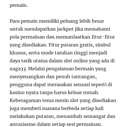
pemain.
Para pemain memiliki peluang lebih besar
untuk mendapatkan jackpot jika memahami
pola permainan dan memanfaatkan fitur-fitur
yang disediakan. Fitur putaran gratis, simbol
khusus, serta mode taruhan tinggi menjadi
daya tarik utama dalam slot online yang ada di
naga33. Melalui pengalaman bermain yang
menyenangkan dan penuh tantangan,
pengguna dapat merasakan sensasi seperti di
kasino nyata tanpa harus keluar rumah.
Keberagaman tema mesin slot yang disediakan
juga memberi suasana berbeda setiap kali
melakukan putaran, menambah semangat dan
antusiasme dalam setiap sesi permainan.