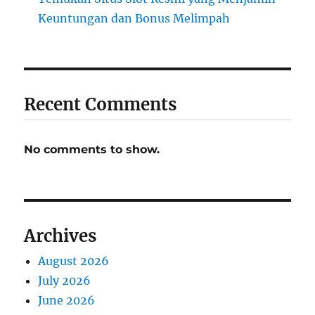
Keuntungan dan Bonus Melimpah
Recent Comments
No comments to show.
Archives
August 2026
July 2026
June 2026