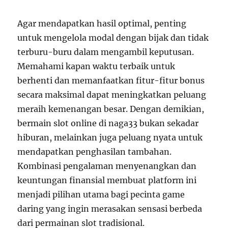
Agar mendapatkan hasil optimal, penting
untuk mengelola modal dengan bijak dan tidak
terburu-buru dalam mengambil keputusan.
Memahami kapan waktu terbaik untuk
berhenti dan memanfaatkan fitur-fitur bonus
secara maksimal dapat meningkatkan peluang
meraih kemenangan besar. Dengan demikian,
bermain slot online di naga33 bukan sekadar
hiburan, melainkan juga peluang nyata untuk
mendapatkan penghasilan tambahan.
Kombinasi pengalaman menyenangkan dan
keuntungan finansial membuat platform ini
menjadi pilihan utama bagi pecinta game
daring yang ingin merasakan sensasi berbeda
dari permainan slot tradisional.