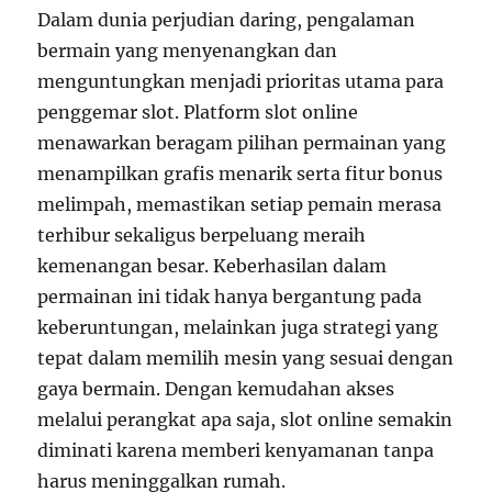
Dalam dunia perjudian daring, pengalaman
bermain yang menyenangkan dan
menguntungkan menjadi prioritas utama para
penggemar slot. Platform slot online
menawarkan beragam pilihan permainan yang
menampilkan grafis menarik serta fitur bonus
melimpah, memastikan setiap pemain merasa
terhibur sekaligus berpeluang meraih
kemenangan besar. Keberhasilan dalam
permainan ini tidak hanya bergantung pada
keberuntungan, melainkan juga strategi yang
tepat dalam memilih mesin yang sesuai dengan
gaya bermain. Dengan kemudahan akses
melalui perangkat apa saja, slot online semakin
diminati karena memberi kenyamanan tanpa
harus meninggalkan rumah.