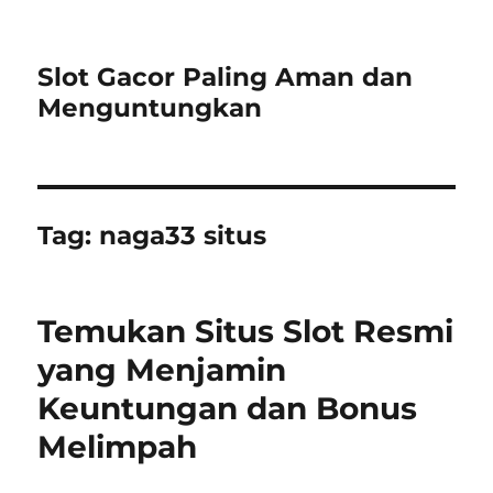
Slot Gacor Paling Aman dan
Menguntungkan
Tag:
naga33 situs
Temukan Situs Slot Resmi
yang Menjamin
Keuntungan dan Bonus
Melimpah