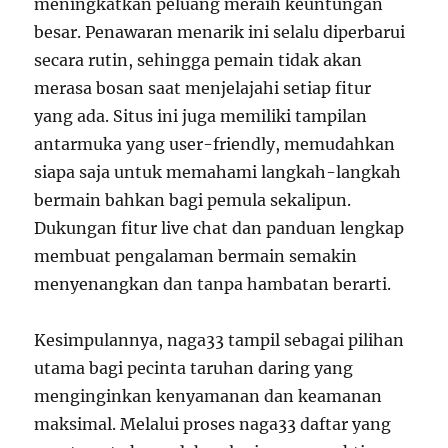
meningkatkan peluang meraih keuntungan
besar. Penawaran menarik ini selalu diperbarui
secara rutin, sehingga pemain tidak akan
merasa bosan saat menjelajahi setiap fitur
yang ada. Situs ini juga memiliki tampilan
antarmuka yang user-friendly, memudahkan
siapa saja untuk memahami langkah-langkah
bermain bahkan bagi pemula sekalipun.
Dukungan fitur live chat dan panduan lengkap
membuat pengalaman bermain semakin
menyenangkan dan tanpa hambatan berarti.
Kesimpulannya, naga33 tampil sebagai pilihan
utama bagi pecinta taruhan daring yang
menginginkan kenyamanan dan keamanan
maksimal. Melalui proses naga33 daftar yang