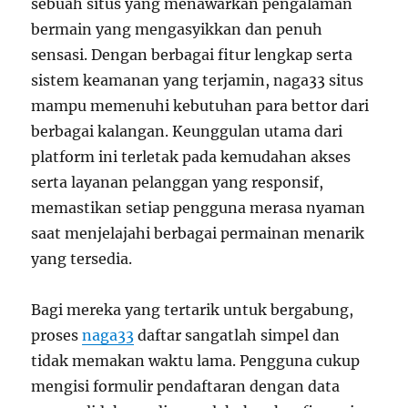
sebuah situs yang menawarkan pengalaman
bermain yang mengasyikkan dan penuh
sensasi. Dengan berbagai fitur lengkap serta
sistem keamanan yang terjamin, naga33 situs
mampu memenuhi kebutuhan para bettor dari
berbagai kalangan. Keunggulan utama dari
platform ini terletak pada kemudahan akses
serta layanan pelanggan yang responsif,
memastikan setiap pengguna merasa nyaman
saat menjelajahi berbagai permainan menarik
yang tersedia.
Bagi mereka yang tertarik untuk bergabung,
proses
naga33
daftar sangatlah simpel dan
tidak memakan waktu lama. Pengguna cukup
mengisi formulir pendaftaran dengan data