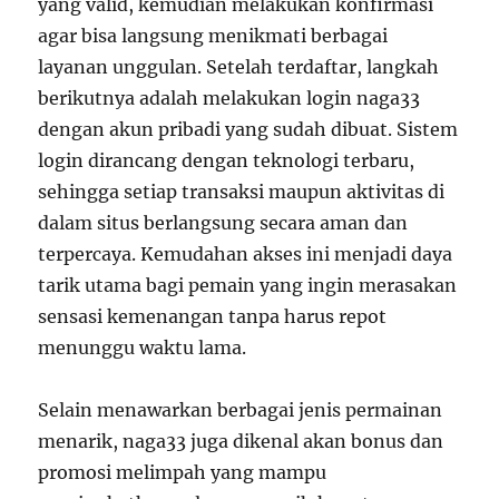
yang valid, kemudian melakukan konfirmasi
agar bisa langsung menikmati berbagai
layanan unggulan. Setelah terdaftar, langkah
berikutnya adalah melakukan login naga33
dengan akun pribadi yang sudah dibuat. Sistem
login dirancang dengan teknologi terbaru,
sehingga setiap transaksi maupun aktivitas di
dalam situs berlangsung secara aman dan
terpercaya. Kemudahan akses ini menjadi daya
tarik utama bagi pemain yang ingin merasakan
sensasi kemenangan tanpa harus repot
menunggu waktu lama.
Selain menawarkan berbagai jenis permainan
menarik, naga33 juga dikenal akan bonus dan
promosi melimpah yang mampu