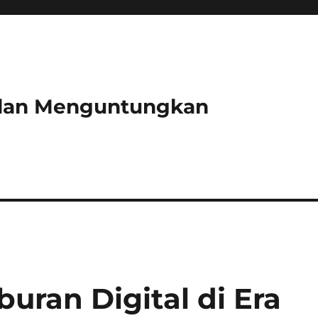
 dan Menguntungkan
uran Digital di Era