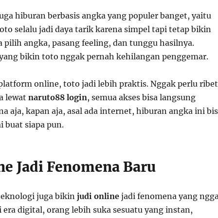
 juga hiburan berbasis angka yang populer banget, yaitu
 toto selalu jadi daya tarik karena simpel tapi tetap bikin
 pilih angka, pasang feeling, dan tunggu hasilnya.
 yang bikin toto nggak pernah kehilangan penggemar.
atform online, toto jadi lebih praktis. Nggak perlu ribet
ka lewat
naruto88 login
, semua akses bisa langsung
na aja, kapan aja, asal ada internet, hiburan angka ini bi
i buat siapa pun.
ine Jadi Fenomena Baru
eknologi juga bikin
judi online
jadi fenomena yang ngg
i era digital, orang lebih suka sesuatu yang instan,