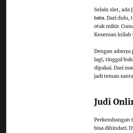
Selain slot, ada
toto
. Dari dulu,
otak mikir. Cuma
Keseruan inilah
Dengan adanya pl
lagi, tinggal bu
dipakai. Dari ma
jadi teman santa
Judi Onl
Perkembangan t
bisa dihindari. D