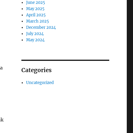
June 2025
May 2025
April 2025
March 2025
December 2024
July 2024
May 2024
sa
Categories
Uncategorized
ak