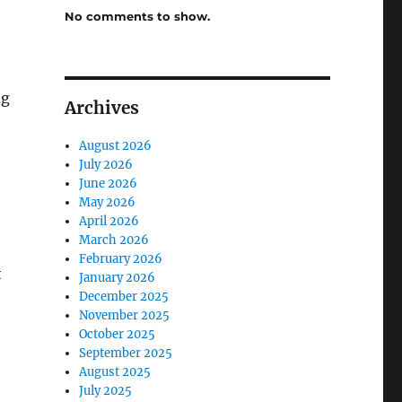
No comments to show.
ng
Archives
August 2026
July 2026
June 2026
May 2026
April 2026
March 2026
February 2026
t
January 2026
December 2025
November 2025
October 2025
September 2025
August 2025
July 2025