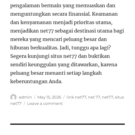
pengalaman bermain yang memuaskan dan
menguntungkan secara finansial. Keamanan
dan kenyamanan menjadi prioritas utama,
menjadikan net77 sebagai destinasi utama bagi
mereka yang mencari peluang besar dan
hiburan berkualitas. Jadi, tunggu apa lagi?
Segera kunjungi situs net77 dan buktikan
sendiri keunggulan yang ditawarkan, karena
peluang besar menanti setiap langkah
keberuntungan Anda.
Author
Posted
Tags
admin
May 15, 2026
link net77
,
net 77
,
net77
,
situs
on
on
net77
Leave a comment
Pelajari
Pola
Slot
Gacor
Viral