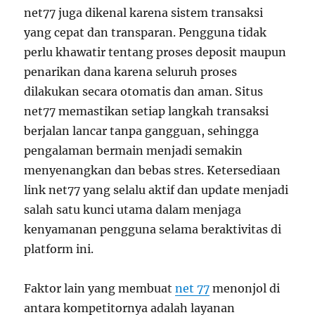
net77 juga dikenal karena sistem transaksi
yang cepat dan transparan. Pengguna tidak
perlu khawatir tentang proses deposit maupun
penarikan dana karena seluruh proses
dilakukan secara otomatis dan aman. Situs
net77 memastikan setiap langkah transaksi
berjalan lancar tanpa gangguan, sehingga
pengalaman bermain menjadi semakin
menyenangkan dan bebas stres. Ketersediaan
link net77 yang selalu aktif dan update menjadi
salah satu kunci utama dalam menjaga
kenyamanan pengguna selama beraktivitas di
platform ini.
Faktor lain yang membuat
net 77
menonjol di
antara kompetitornya adalah layanan