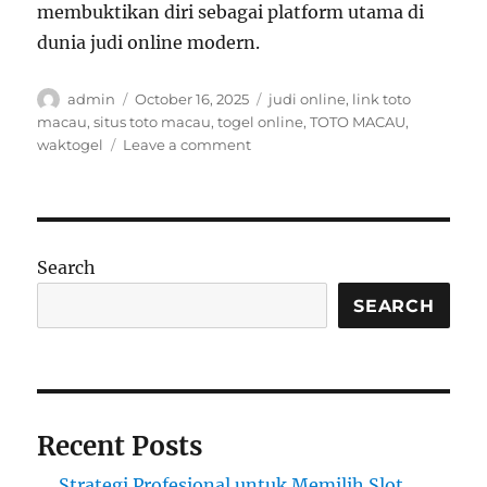
membuktikan diri sebagai platform utama di
dunia judi online modern.
Author
Posted
Tags
admin
October 16, 2025
judi online
,
link toto
on
macau
,
situs toto macau
,
togel online
,
TOTO MACAU
,
on
waktogel
Leave a comment
Strategi
Hiburan
Modern
yang
Memikat
Search
Para
Pemain
SEARCH
Recent Posts
Strategi Profesional untuk Memilih Slot