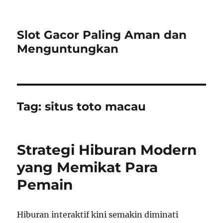
Slot Gacor Paling Aman dan
Menguntungkan
Tag:
situs toto macau
Strategi Hiburan Modern
yang Memikat Para
Pemain
Hiburan interaktif kini semakin diminati