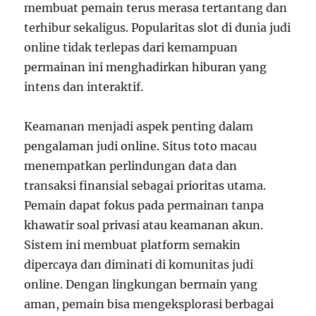
membuat pemain terus merasa tertantang dan
terhibur sekaligus. Popularitas slot di dunia judi
online tidak terlepas dari kemampuan
permainan ini menghadirkan hiburan yang
intens dan interaktif.
Keamanan menjadi aspek penting dalam
pengalaman judi online. Situs toto macau
menempatkan perlindungan data dan
transaksi finansial sebagai prioritas utama.
Pemain dapat fokus pada permainan tanpa
khawatir soal privasi atau keamanan akun.
Sistem ini membuat platform semakin
dipercaya dan diminati di komunitas judi
online. Dengan lingkungan bermain yang
aman, pemain bisa mengeksplorasi berbagai