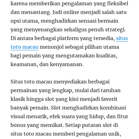
karena memberikan pengalaman yang fleksibel
dan menantang. Judi online menjadi salah satu
opsi utama, menghadirkan sensasi bermain
yang menyenangkan sekaligus penuh strategi.
Di antara berbagai platform yang tersedia,
situs
toto macau
menonjol sebagai pilihan utama
bagi pemain yang mengutamakan kualitas,
keamanan, dan kenyamanan.
Situs toto macau menyediakan berbagai
permainan yang lengkap, mulai dari taruhan
klasik hingga slot yang kini menjadi favorit
banyak pemain. Slot menghadirkan kombinasi
visual menarik, efek suara yang hidup, dan fitur
bonus yang memikat. Setiap putaran slot di
situs toto macau memberi pengalaman unik,