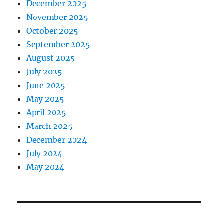
December 2025
November 2025
October 2025
September 2025
August 2025
July 2025
June 2025
May 2025
April 2025
March 2025
December 2024
July 2024
May 2024