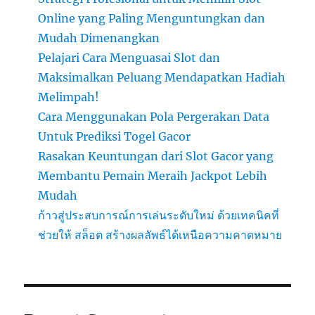
Online yang Paling Menguntungkan dan
Mudah Dimenangkan
Pelajari Cara Menguasai Slot dan
Maksimalkan Peluang Mendapatkan Hadiah
Melimpah!
Cara Menggunakan Pola Pergerakan Data
Untuk Prediksi Togel Gacor
Rasakan Keuntungan dari Slot Gacor yang
Membantu Pemain Meraih Jackpot Lebih
Mudah
ก้าวสู่ประสบการณ์การเล่นระดับใหม่ ด้วยเทคนิคที่
ช่วยให้ สล็อต สร้างผลลัพธ์ได้เหนือความคาดหมาย