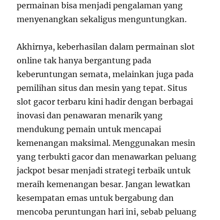
permainan bisa menjadi pengalaman yang
menyenangkan sekaligus menguntungkan.
Akhirnya, keberhasilan dalam permainan slot
online tak hanya bergantung pada
keberuntungan semata, melainkan juga pada
pemilihan situs dan mesin yang tepat. Situs
slot gacor terbaru kini hadir dengan berbagai
inovasi dan penawaran menarik yang
mendukung pemain untuk mencapai
kemenangan maksimal. Menggunakan mesin
yang terbukti gacor dan menawarkan peluang
jackpot besar menjadi strategi terbaik untuk
meraih kemenangan besar. Jangan lewatkan
kesempatan emas untuk bergabung dan
mencoba peruntungan hari ini, sebab peluang