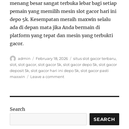
menang besar sangat terbuka lebar bagi setiap
pemain yang memilih mesin slot gacor hari ini
depo 5k. Kesempatan meraih maxwin selalu
ada di depan mata jika Anda bermain di
platform yang tepat dan mesin yang terbukti
gacor.
Author
Posted
Tags
admin
February 18, 2026
situs slot gacor terbaru
,
on
slot
,
slot gacor
,
slot gacor 5k
,
slot gacor depo 5k
,
slot gacor
deposit 5k
,
slot gacor hari ini depo 5k
,
slot gacor pasti
on
maxwin
Leave a comment
Slot
Gacor
dengan
Performa
Stabil
Search
Sepanjang
Waktu
SEARCH