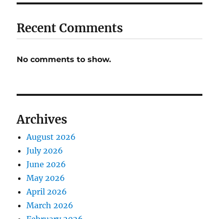
Recent Comments
No comments to show.
Archives
August 2026
July 2026
June 2026
May 2026
April 2026
March 2026