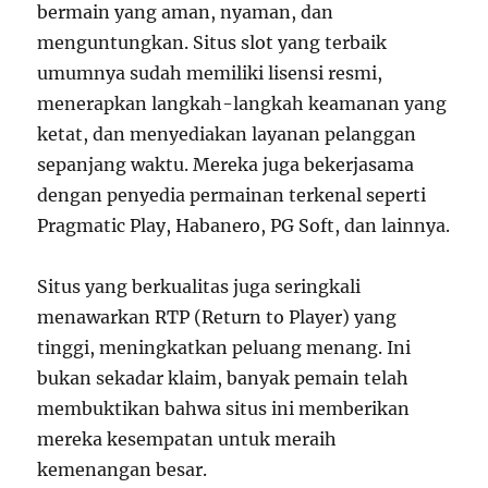
bermain yang aman, nyaman, dan
menguntungkan. Situs slot yang terbaik
umumnya sudah memiliki lisensi resmi,
menerapkan langkah-langkah keamanan yang
ketat, dan menyediakan layanan pelanggan
sepanjang waktu. Mereka juga bekerjasama
dengan penyedia permainan terkenal seperti
Pragmatic Play, Habanero, PG Soft, dan lainnya.
Situs yang berkualitas juga seringkali
menawarkan RTP (Return to Player) yang
tinggi, meningkatkan peluang menang. Ini
bukan sekadar klaim, banyak pemain telah
membuktikan bahwa situs ini memberikan
mereka kesempatan untuk meraih
kemenangan besar.