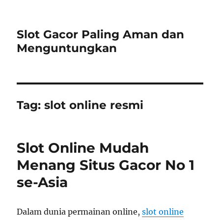
Slot Gacor Paling Aman dan
Menguntungkan
Tag:
slot online resmi
Slot Online Mudah
Menang Situs Gacor No 1
se-Asia
Dalam dunia permainan online,
slot online