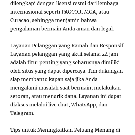
dilengkapi dengan lisensi resmi dari lembaga
internasional seperti PAGCOR, MGA, atau
Curacao, sehingga menjamin bahwa
pengalaman bermain Anda aman dan legal.
Layanan Pelanggan yang Ramah dan Responsif
Layanan pelanggan yang aktif selama 24 jam
adalah fitur penting yang seharusnya dimiliki
oleh situs yang dapat dipercaya. Tim dukungan
siap membantu kapan saja jika Anda
mengalami masalah saat bermain, melakukan
setoran, atau menarik dana. Layanan ini dapat
diakses melalui live chat, WhatsApp, dan
Telegram.
Tips untuk Meningkatkan Peluang Menang di