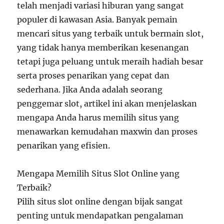
telah menjadi variasi hiburan yang sangat
populer di kawasan Asia. Banyak pemain
mencari situs yang terbaik untuk bermain slot,
yang tidak hanya memberikan kesenangan
tetapi juga peluang untuk meraih hadiah besar
serta proses penarikan yang cepat dan
sederhana. Jika Anda adalah seorang
penggemar slot, artikel ini akan menjelaskan
mengapa Anda harus memilih situs yang
menawarkan kemudahan maxwin dan proses
penarikan yang efisien.
Mengapa Memilih Situs Slot Online yang
Terbaik?
Pilih situs slot online dengan bijak sangat
penting untuk mendapatkan pengalaman