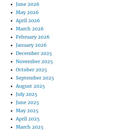
June 2026
May 2026
April 2026
March 2026
February 2026
January 2026
December 2025
November 2025
October 2025
September 2025
August 2025
July 2025
June 2025
May 2025
April 2025
March 2025