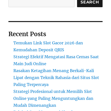
No
SEARCH
1
se-
Asia
Recent Posts
Temukan Link Slot Gacor 2026 dan
Kemudahan Deposit QRIS
Strategi Efektif Mengatasi Rasa Cemas Saat
Main Judi Online
Rasakan Ketagihan Menang Berkali-Kali
Lipat dengan Teknik Rahasia dari Situs Slot
Paling Terpercaya
Strategi Profesional untuk Memilih Slot
Online yang Paling Menguntungkan dan
Mudah Dimenangkan