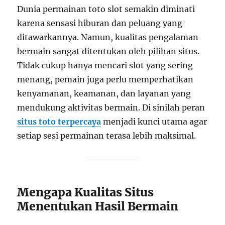
Dunia permainan toto slot semakin diminati
karena sensasi hiburan dan peluang yang
ditawarkannya. Namun, kualitas pengalaman
bermain sangat ditentukan oleh pilihan situs.
Tidak cukup hanya mencari slot yang sering
menang, pemain juga perlu memperhatikan
kenyamanan, keamanan, dan layanan yang
mendukung aktivitas bermain. Di sinilah peran
situs toto terpercaya
menjadi kunci utama agar
setiap sesi permainan terasa lebih maksimal.
Mengapa Kualitas Situs
Menentukan Hasil Bermain