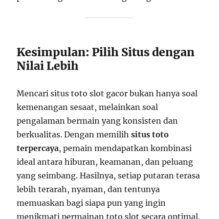
Kesimpulan: Pilih Situs dengan
Nilai Lebih
Mencari situs toto slot gacor bukan hanya soal
kemenangan sesaat, melainkan soal
pengalaman bermain yang konsisten dan
berkualitas. Dengan memilih
situs toto
terpercaya
, pemain mendapatkan kombinasi
ideal antara hiburan, keamanan, dan peluang
yang seimbang. Hasilnya, setiap putaran terasa
lebih terarah, nyaman, dan tentunya
memuaskan bagi siapa pun yang ingin
menikmati permainan toto slot secara optimal.