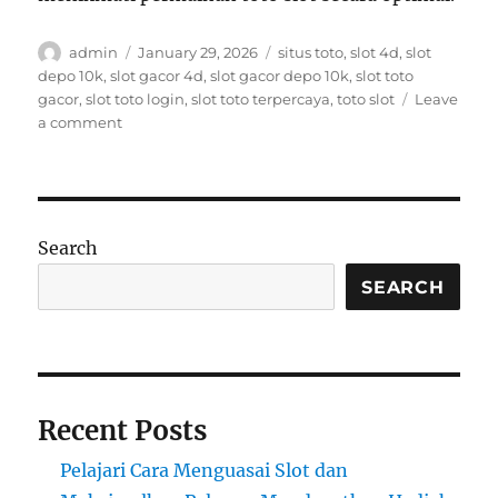
Author
Posted
Tags
admin
January 29, 2026
situs toto
,
slot 4d
,
slot
on
depo 10k
,
slot gacor 4d
,
slot gacor depo 10k
,
slot toto
gacor
,
slot toto login
,
slot toto terpercaya
,
toto slot
Leave
on
a comment
Situs
Toto
Slot
Gacor
yang
Search
Menawarkan
Pengalaman
SEARCH
Main
Lebih
Berkualitas
Recent Posts
Pelajari Cara Menguasai Slot dan