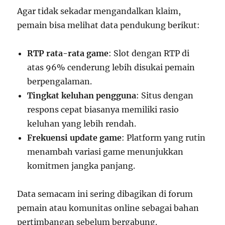
Agar tidak sekadar mengandalkan klaim,
pemain bisa melihat data pendukung berikut:
RTP rata-rata game
: Slot dengan RTP di
atas 96% cenderung lebih disukai pemain
berpengalaman.
Tingkat keluhan pengguna
: Situs dengan
respons cepat biasanya memiliki rasio
keluhan yang lebih rendah.
Frekuensi update game
: Platform yang rutin
menambah variasi game menunjukkan
komitmen jangka panjang.
Data semacam ini sering dibagikan di forum
pemain atau komunitas online sebagai bahan
pertimbangan sebelum bergabung.