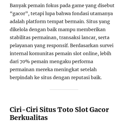
Banyak pemain fokus pada game yang disebut
“gacor”, tetapi lupa bahwa fondasi utamanya
adalah platform tempat bermain. Situs yang
dikelola dengan baik mampu memberikan
stabilitas permainan, transaksi lancar, serta
pelayanan yang responsif. Berdasarkan survei
internal komunitas pemain slot online, lebih
dari 70% pemain mengaku performa
permainan mereka meningkat setelah
berpindah ke situs dengan reputasi baik.
Ciri-Ciri Situs Toto Slot Gacor
Berkualitas