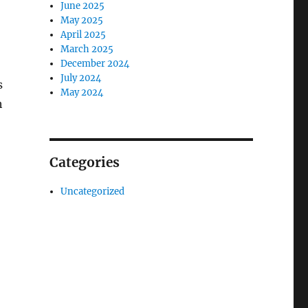
June 2025
May 2025
April 2025
March 2025
December 2024
July 2024
s
May 2024
h
Categories
Uncategorized