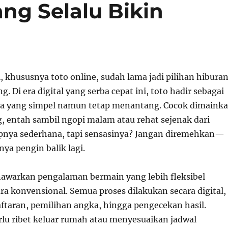
ng Selalu Bikin
 khususnya toto online, sudah lama jadi pilihan hibura
g. Di era digital yang serba cepat ini, toto hadir sebagai
a yang simpel namun tetap menantang. Cocok dimaink
g, entah sambil ngopi malam atau rehat sejenak dari
epnya sederhana, tapi sensasinya? Jangan diremehkan—
nya pengin balik lagi.
awarkan pengalaman bermain yang lebih fleksibel
ra konvensional. Semua proses dilakukan secara digital,
aftaran, pemilihan angka, hingga pengecekan hasil.
rlu ribet keluar rumah atau menyesuaikan jadwal