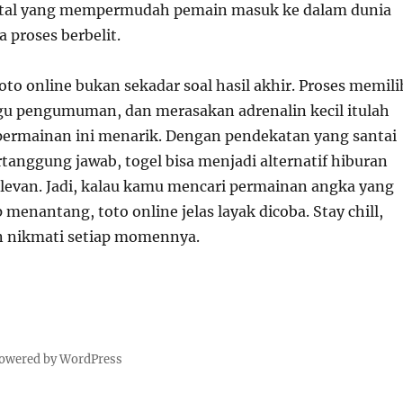
tal yang mempermudah pemain masuk ke dalam dunia
a proses berbelit.
oto online bukan sekadar soal hasil akhir. Proses memili
u pengumuman, dan merasakan adrenalin kecil itulah
ermainan ini menarik. Dengan pendekatan yang santai
tanggung jawab, togel bisa menjadi alternatif hiburan
elevan. Jadi, kalau kamu mencari permainan angka yang
p menantang, toto online jelas layak dicoba. Stay chill,
n nikmati setiap momennya.
powered by WordPress