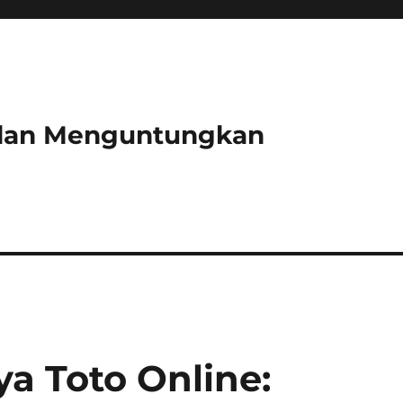
 dan Menguntungkan
a Toto Online: