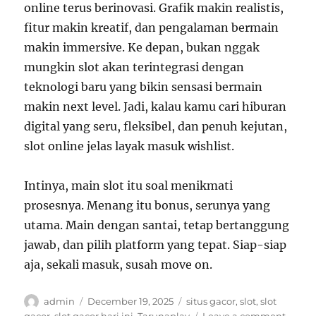
online terus berinovasi. Grafik makin realistis,
fitur makin kreatif, dan pengalaman bermain
makin immersive. Ke depan, bukan nggak
mungkin slot akan terintegrasi dengan
teknologi baru yang bikin sensasi bermain
makin next level. Jadi, kalau kamu cari hiburan
digital yang seru, fleksibel, dan penuh kejutan,
slot online jelas layak masuk wishlist.
Intinya, main slot itu soal menikmati
prosesnya. Menang itu bonus, serunya yang
utama. Main dengan santai, tetap bertanggung
jawab, dan pilih platform yang tepat. Siap-siap
aja, sekali masuk, susah move on.
Author
Posted
Tags
admin
December 19, 2025
situs gacor
,
slot
,
slot
on
on