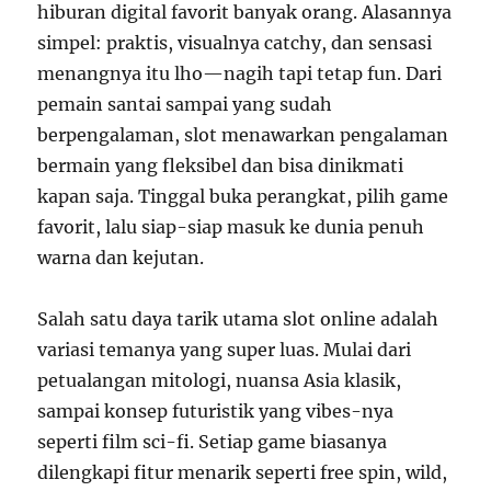
hiburan digital favorit banyak orang. Alasannya
simpel: praktis, visualnya catchy, dan sensasi
menangnya itu lho—nagih tapi tetap fun. Dari
pemain santai sampai yang sudah
berpengalaman, slot menawarkan pengalaman
bermain yang fleksibel dan bisa dinikmati
kapan saja. Tinggal buka perangkat, pilih game
favorit, lalu siap-siap masuk ke dunia penuh
warna dan kejutan.
Salah satu daya tarik utama slot online adalah
variasi temanya yang super luas. Mulai dari
petualangan mitologi, nuansa Asia klasik,
sampai konsep futuristik yang vibes-nya
seperti film sci-fi. Setiap game biasanya
dilengkapi fitur menarik seperti free spin, wild,