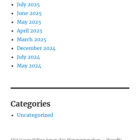
July 2025
June 2025
May 2025
April 2025
March 2025
December 2024
July 2024
May 2024
Categories
Uncategorized