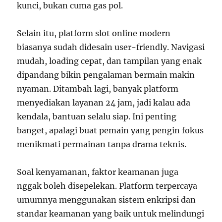
kunci, bukan cuma gas pol.
Selain itu, platform slot online modern
biasanya sudah didesain user-friendly. Navigasi
mudah, loading cepat, dan tampilan yang enak
dipandang bikin pengalaman bermain makin
nyaman. Ditambah lagi, banyak platform
menyediakan layanan 24 jam, jadi kalau ada
kendala, bantuan selalu siap. Ini penting
banget, apalagi buat pemain yang pengin fokus
menikmati permainan tanpa drama teknis.
Soal kenyamanan, faktor keamanan juga
nggak boleh disepelekan. Platform terpercaya
umumnya menggunakan sistem enkripsi dan
standar keamanan yang baik untuk melindungi