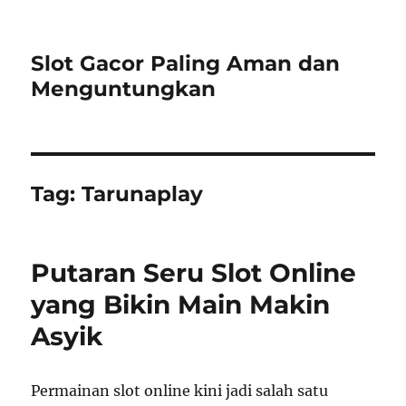
Slot Gacor Paling Aman dan
Menguntungkan
Tag:
Tarunaplay
Putaran Seru Slot Online
yang Bikin Main Makin
Asyik
Permainan slot online kini jadi salah satu