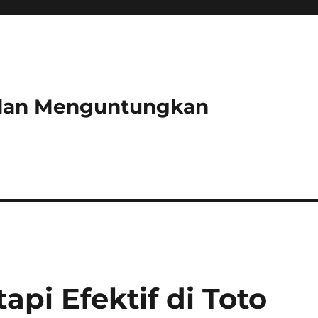
 dan Menguntungkan
api Efektif di Toto