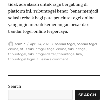
tidak ada alasan untuk ragu bergabung di
platform ini. Tribuntogel benar-benar menjadi
solusi terbaik bagi para pencinta togel online
yang ingin meraih kemenangan besar dari
bandar togel online terpercaya.
Author
Posted
Tags
admin
April 14, 2026
bandar togel
,
bandar togel
on
online
,
situs tribuntogel
,
togel online
,
tribun togel
,
tribuntogel
,
tribuntogel daftar
,
tribuntogel link
,
on
tribuntogel login
Leave a comment
Tingkatkan
Profit
Anda
dengan
Cara
Search
Main
Togel
SEARCH
Online
dari