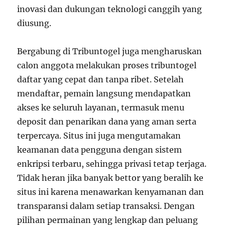
inovasi dan dukungan teknologi canggih yang
diusung.
Bergabung di Tribuntogel juga mengharuskan
calon anggota melakukan proses tribuntogel
daftar yang cepat dan tanpa ribet. Setelah
mendaftar, pemain langsung mendapatkan
akses ke seluruh layanan, termasuk menu
deposit dan penarikan dana yang aman serta
terpercaya. Situs ini juga mengutamakan
keamanan data pengguna dengan sistem
enkripsi terbaru, sehingga privasi tetap terjaga.
Tidak heran jika banyak bettor yang beralih ke
situs ini karena menawarkan kenyamanan dan
transparansi dalam setiap transaksi. Dengan
pilihan permainan yang lengkap dan peluang