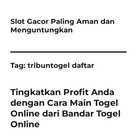
Slot Gacor Paling Aman dan
Menguntungkan
Tag:
tribuntogel daftar
Tingkatkan Profit Anda
dengan Cara Main Togel
Online dari Bandar Togel
Online