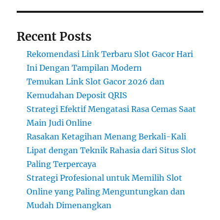
Bandar
Togel
Online
Recent Posts
Rekomendasi Link Terbaru Slot Gacor Hari
Ini Dengan Tampilan Modern
Temukan Link Slot Gacor 2026 dan
Kemudahan Deposit QRIS
Strategi Efektif Mengatasi Rasa Cemas Saat
Main Judi Online
Rasakan Ketagihan Menang Berkali-Kali
Lipat dengan Teknik Rahasia dari Situs Slot
Paling Terpercaya
Strategi Profesional untuk Memilih Slot
Online yang Paling Menguntungkan dan
Mudah Dimenangkan