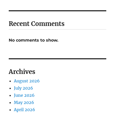
Recent Comments
No comments to show.
Archives
August 2026
July 2026
June 2026
May 2026
April 2026