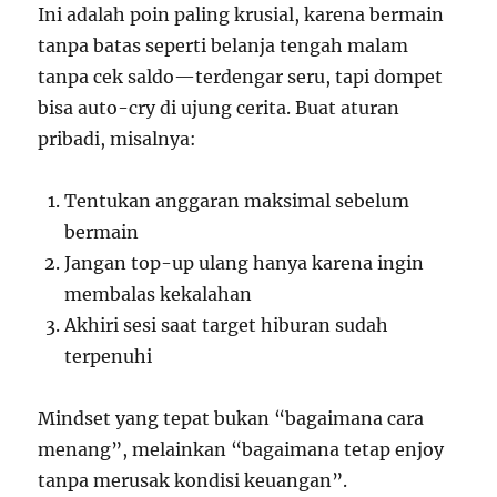
Ini adalah poin paling krusial, karena bermain
tanpa batas seperti belanja tengah malam
tanpa cek saldo—terdengar seru, tapi dompet
bisa auto-cry di ujung cerita. Buat aturan
pribadi, misalnya:
Tentukan anggaran maksimal sebelum
bermain
Jangan top-up ulang hanya karena ingin
membalas kekalahan
Akhiri sesi saat target hiburan sudah
terpenuhi
Mindset yang tepat bukan “bagaimana cara
menang”, melainkan “bagaimana tetap enjoy
tanpa merusak kondisi keuangan”.