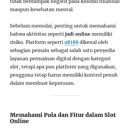
tidak berdampak negatif pada kondisi finansial
maupun kesehatan mental.
Sebelum memulai, penting untuk memahami
bahwa aktivitas seperti
judi online
memiliki
risiko. Platform seperti
ulti88
dikenal oleh
sebagian pemain sebagai salah satu penyedia
layanan permainan digital dengan kategori
slot, tetapi apa pun platform yang digunakan,
pengguna tetap harus memiliki kontrol penuh
dalam membuat keputusan.
Memahami Pola dan Fitur dalam Slot
Online