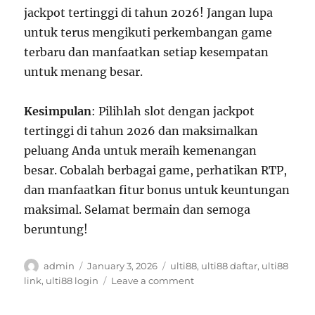
jackpot tertinggi di tahun 2026! Jangan lupa
untuk terus mengikuti perkembangan game
terbaru dan manfaatkan setiap kesempatan
untuk menang besar.
Kesimpulan
: Pilihlah slot dengan jackpot
tertinggi di tahun 2026 dan maksimalkan
peluang Anda untuk meraih kemenangan
besar. Cobalah berbagai game, perhatikan RTP,
dan manfaatkan fitur bonus untuk keuntungan
maksimal. Selamat bermain dan semoga
beruntung!
Author
Posted
Tags
admin
January 3, 2026
ulti88
,
ulti88 daftar
,
ulti88
on
on
link
,
ulti88 login
Leave a comment
Pilih
Slot