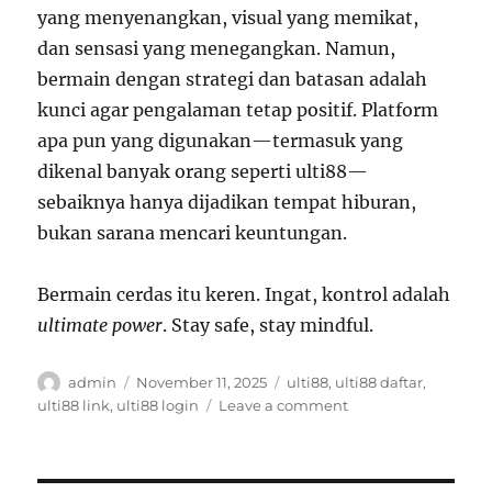
yang menyenangkan, visual yang memikat,
dan sensasi yang menegangkan. Namun,
bermain dengan strategi dan batasan adalah
kunci agar pengalaman tetap positif. Platform
apa pun yang digunakan—termasuk yang
dikenal banyak orang seperti ulti88—
sebaiknya hanya dijadikan tempat hiburan,
bukan sarana mencari keuntungan.
Bermain cerdas itu keren. Ingat, kontrol adalah
ultimate power
. Stay safe, stay mindful.
Author
Posted
Tags
admin
November 11, 2025
ulti88
,
ulti88 daftar
,
on
on
ulti88 link
,
ulti88 login
Leave a comment
Strategi
Bijak
Bermain