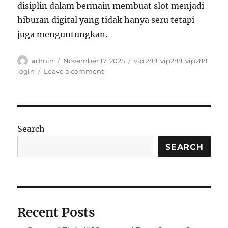
disiplin dalam bermain membuat slot menjadi
hiburan digital yang tidak hanya seru tetapi
juga menguntungkan.
Author
Posted
Tags
admin
November 17, 2025
vip 288
,
vip288
,
vip288
on
on
login
Leave a comment
Rahasia
Menang
Slot:
Panduan
Lengkap
Search
untuk
Pemain
SEARCH
Modern
Recent Posts