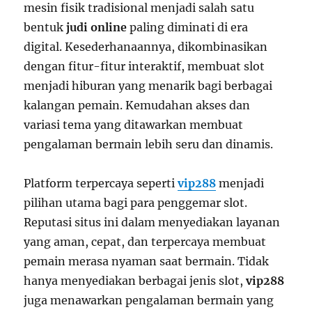
mesin fisik tradisional menjadi salah satu
bentuk
judi online
paling diminati di era
digital. Kesederhanaannya, dikombinasikan
dengan fitur-fitur interaktif, membuat slot
menjadi hiburan yang menarik bagi berbagai
kalangan pemain. Kemudahan akses dan
variasi tema yang ditawarkan membuat
pengalaman bermain lebih seru dan dinamis.
Platform terpercaya seperti
vip288
menjadi
pilihan utama bagi para penggemar slot.
Reputasi situs ini dalam menyediakan layanan
yang aman, cepat, dan terpercaya membuat
pemain merasa nyaman saat bermain. Tidak
hanya menyediakan berbagai jenis slot,
vip288
juga menawarkan pengalaman bermain yang