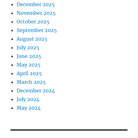
December 2025
November 2025
October 2025
September 2025
August 2025
July 2025
June 2025
May 2025
April 2025
March 2025
December 2024
July 2024
May 2024