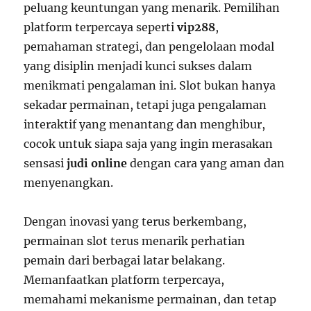
peluang keuntungan yang menarik. Pemilihan
platform terpercaya seperti
vip288
,
pemahaman strategi, dan pengelolaan modal
yang disiplin menjadi kunci sukses dalam
menikmati pengalaman ini. Slot bukan hanya
sekadar permainan, tetapi juga pengalaman
interaktif yang menantang dan menghibur,
cocok untuk siapa saja yang ingin merasakan
sensasi
judi online
dengan cara yang aman dan
menyenangkan.
Dengan inovasi yang terus berkembang,
permainan slot terus menarik perhatian
pemain dari berbagai latar belakang.
Memanfaatkan platform terpercaya,
memahami mekanisme permainan, dan tetap