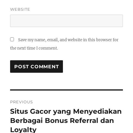
WEBSITE
Save my name, email, and website in this browser for
the next time I comment.
Post
PREVIOUS
navigation
Situs Gacor yang Menyediakan
Previous
post:
Berbagai Bonus Referral dan
Loyalty