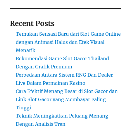
Recent Posts
Temukan Sensasi Baru dari Slot Game Online
dengan Animasi Halus dan Efek Visual
Menarik
Rekomendasi Game Slot Gacor Thailand
Dengan Grafik Premium
Perbedaan Antara Sistem RNG Dan Dealer
Live Dalam Permainan Kasino
Cara Efektif Menang Besar di Slot Gacor dan
Link Slot Gacor yang Membayar Paling
Tinggi
Teknik Meningkatkan Peluang Menang
Dengan Analisis Tren