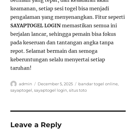
bermain yang tepat, dan kesadaran akan
keamanan, setiap sesi togel bisa menjadi
pengalaman yang menyenangkan. Fitur seperti
SAYAPTOGEL LOGIN
memastikan semua ini
berjalan lancar, sehingga pemain bisa fokus
pada keseruan dan tantangan angka tanpa
repot. Selamat bermain dan semoga
keberuntungan selalu menyertai setiap
taruhan!
Author
Posted
Tags
admin
December 5, 2025
bandar togel online
,
on
sayaptogel
,
sayaptogel login
,
situs toto
Leave a Reply