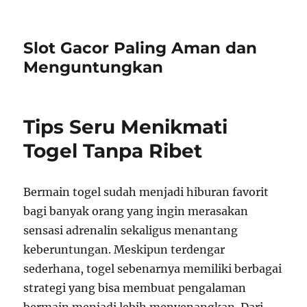
Slot Gacor Paling Aman dan
Menguntungkan
Tips Seru Menikmati
Togel Tanpa Ribet
Bermain togel sudah menjadi hiburan favorit
bagi banyak orang yang ingin merasakan
sensasi adrenalin sekaligus menantang
keberuntungan. Meskipun terdengar
sederhana, togel sebenarnya memiliki berbagai
strategi yang bisa membuat pengalaman