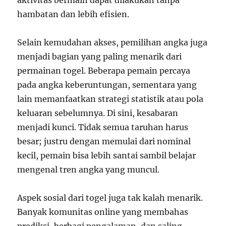
aktivitas bermain dapat dilakukan tanpa
hambatan dan lebih efisien.
Selain kemudahan akses, pemilihan angka juga
menjadi bagian yang paling menarik dari
permainan togel. Beberapa pemain percaya
pada angka keberuntungan, sementara yang
lain memanfaatkan strategi statistik atau pola
keluaran sebelumnya. Di sini, kesabaran
menjadi kunci. Tidak semua taruhan harus
besar; justru dengan memulai dari nominal
kecil, pemain bisa lebih santai sambil belajar
mengenal tren angka yang muncul.
Aspek sosial dari togel juga tak kalah menarik.
Banyak komunitas online yang membahas