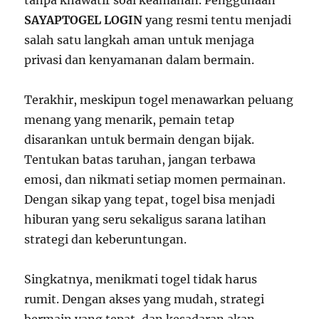
tanpa khawatir soal keamanan. Penggunaan
SAYAPTOGEL LOGIN
yang resmi tentu menjadi
salah satu langkah aman untuk menjaga
privasi dan kenyamanan dalam bermain.
Terakhir, meskipun togel menawarkan peluang
menang yang menarik, pemain tetap
disarankan untuk bermain dengan bijak.
Tentukan batas taruhan, jangan terbawa
emosi, dan nikmati setiap momen permainan.
Dengan sikap yang tepat, togel bisa menjadi
hiburan yang seru sekaligus sarana latihan
strategi dan keberuntungan.
Singkatnya, menikmati togel tidak harus
rumit. Dengan akses yang mudah, strategi