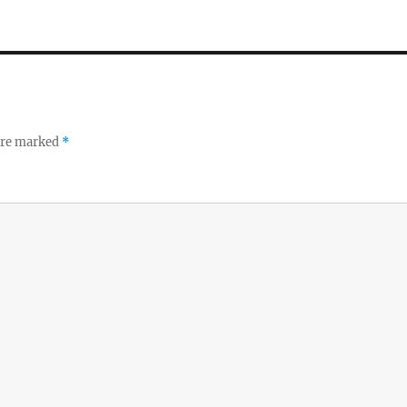
 are marked
*