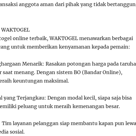
ransaksi anggota aman dari pihak yang tidak bertanggu
ri WAKTOGEL
 togel online terbaik, WAKTOGEL menawarkan berbagai
ancang untuk memberikan kenyamanan kepada pemain:
ghargaan Menarik: Rasakan potongan harga pada taruh
r saat menang. Dengan sistem BO (Bandar Online),
eraih keuntungan maksimal.
 yang Terjangkau: Dengan modal kecil, siapa saja bisa
memiliki peluang untuk meraih kemenangan besar.
: Tim layanan pelanggan siap membantu kapan pun lewa
dia sosial.