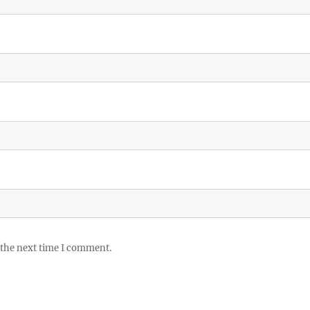
 the next time I comment.