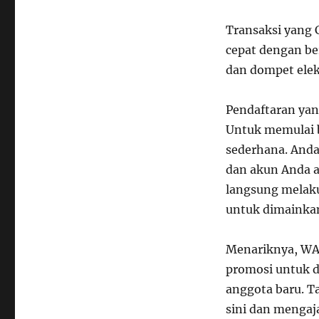
Transaksi yang 
cepat dengan be
dan dompet elek
Pendaftaran ya
Untuk memulai 
sederhana. Anda
dan akun Anda a
langsung melaku
untuk dimainka
Menariknya, WA
promosi untuk 
anggota baru. T
sini dan menga