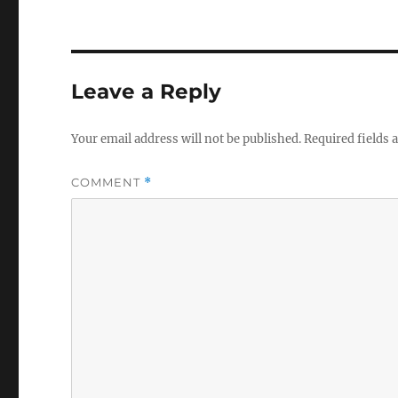
Leave a Reply
Your email address will not be published.
Required fields
COMMENT
*