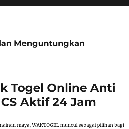
 dan Menguntungkan
 Togel Online Anti
CS Aktif 24 Jam
rmainan maya, WAKTOGEL muncul sebagai pilihan bagi