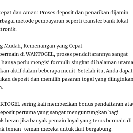
Cepat dan Aman: Proses deposit dan penarikan dijamin
rbagai metode pembayaran seperti transfer bank lokal
tronik.
ng Mudah, Kemenangan yang Cepat
bermain di WAKTOGEL, proses pendaftarannya sangat
 hanya perlu mengisi formulir singkat di halaman utama
kan aktif dalam beberapa menit. Setelah itu, Anda dapat
kan deposit dan memilih pasaran togel yang diinginka
n.
KTOGEL sering kali memberikan bonus pendaftaran ata
deposit pertama yang sangat menguntungkan bagi
ak heran jika banyak pemain loyal yang terus bermain di
jak teman-teman mereka untuk ikut bergabung.