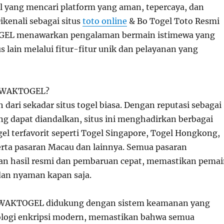
 yang mencari platform yang aman, tepercaya, dan
ikenali sebagai situs
toto online
& Bo Togel Toto Resmi
GEL menawarkan pengalaman bermain istimewa yang
us lain melalui fitur-fitur unik dan pelayanan yang
h WAKTOGEL?
dari sekadar situs togel biasa. Dengan reputasi sebagai
ng dapat diandalkan, situs ini menghadirkan berbagai
gel terfavorit seperti Togel Singapore, Togel Hongkong,
erta pasaran Macau dan lainnya. Semua pasaran
an hasil resmi dan pembaruan cepat, memastikan pema
an nyaman kapan saja.
, WAKTOGEL didukung dengan sistem keamanan yang
ologi enkripsi modern, memastikan bahwa semua