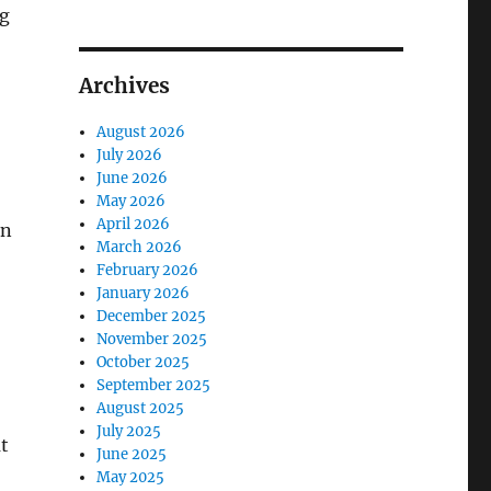
ng
Archives
August 2026
July 2026
June 2026
May 2026
April 2026
an
March 2026
February 2026
January 2026
December 2025
November 2025
October 2025
September 2025
August 2025
July 2025
t
June 2025
May 2025