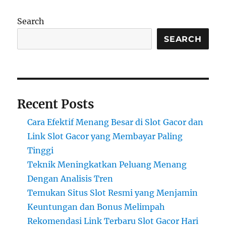
Search
SEARCH
Recent Posts
Cara Efektif Menang Besar di Slot Gacor dan
Link Slot Gacor yang Membayar Paling
Tinggi
Teknik Meningkatkan Peluang Menang
Dengan Analisis Tren
Temukan Situs Slot Resmi yang Menjamin
Keuntungan dan Bonus Melimpah
Rekomendasi Link Terbaru Slot Gacor Hari