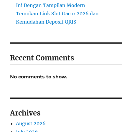
Ini Dengan Tampilan Modern
Temukan Link Slot Gacor 2026 dan
Kemudahan Deposit QRIS
Recent Comments
No comments to show.
Archives
August 2026
July 2026