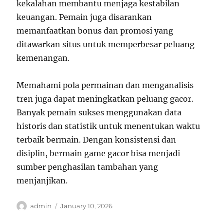
kekalahan membantu menjaga kestabilan
keuangan. Pemain juga disarankan
memanfaatkan bonus dan promosi yang
ditawarkan situs untuk memperbesar peluang
kemenangan.
Memahami pola permainan dan menganalisis
tren juga dapat meningkatkan peluang gacor.
Banyak pemain sukses menggunakan data
historis dan statistik untuk menentukan waktu
terbaik bermain. Dengan konsistensi dan
disiplin, bermain game gacor bisa menjadi
sumber penghasilan tambahan yang
menjanjikan.
Author
Posted
admin
January 10, 2026
on