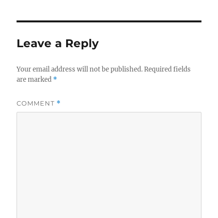
Leave a Reply
Your email address will not be published.
Required fields
are marked
*
COMMENT
*