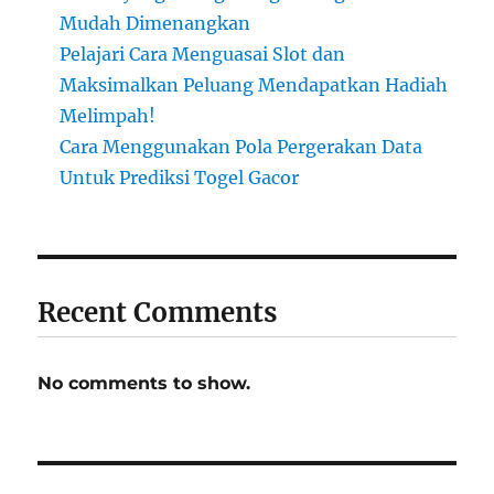
Mudah Dimenangkan
Pelajari Cara Menguasai Slot dan
Maksimalkan Peluang Mendapatkan Hadiah
Melimpah!
Cara Menggunakan Pola Pergerakan Data
Untuk Prediksi Togel Gacor
Recent Comments
No comments to show.