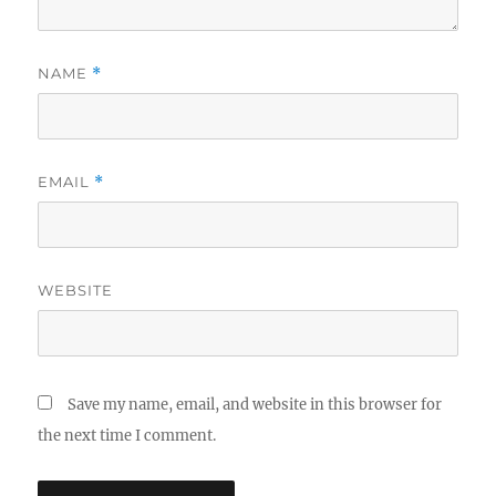
NAME
*
EMAIL
*
WEBSITE
Save my name, email, and website in this browser for
the next time I comment.