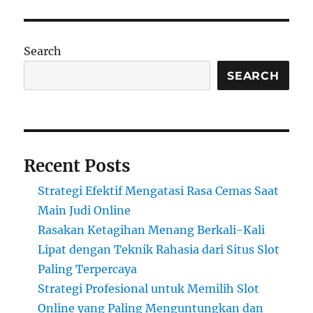
Search
SEARCH
Recent Posts
Strategi Efektif Mengatasi Rasa Cemas Saat
Main Judi Online
Rasakan Ketagihan Menang Berkali-Kali
Lipat dengan Teknik Rahasia dari Situs Slot
Paling Terpercaya
Strategi Profesional untuk Memilih Slot
Online yang Paling Menguntungkan dan