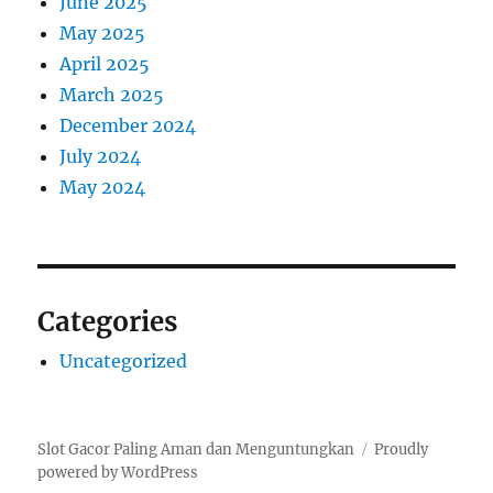
June 2025
May 2025
April 2025
March 2025
December 2024
July 2024
May 2024
Categories
Uncategorized
Slot Gacor Paling Aman dan Menguntungkan
Proudly
powered by WordPress