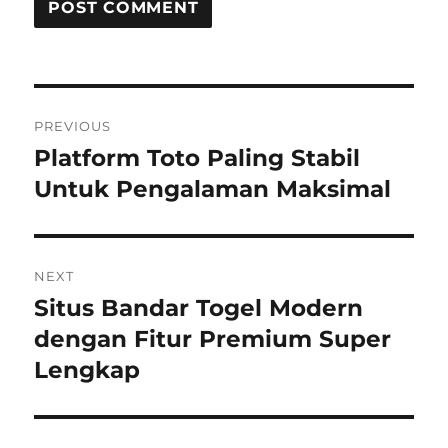
Post
PREVIOUS
navigation
Platform Toto Paling Stabil
Previous
post:
Untuk Pengalaman Maksimal
NEXT
Situs Bandar Togel Modern
Next
post:
dengan Fitur Premium Super
Lengkap