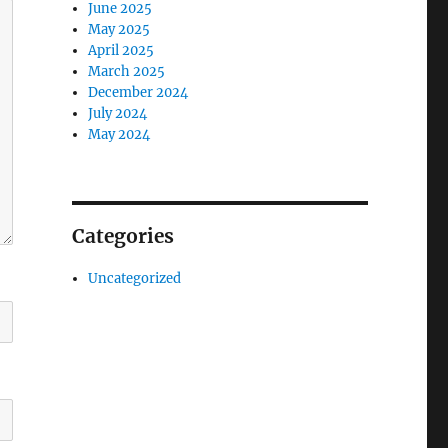
June 2025
May 2025
April 2025
March 2025
December 2024
July 2024
May 2024
Categories
Uncategorized