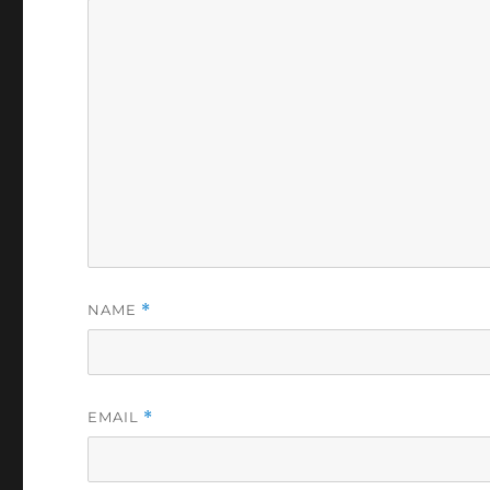
NAME
*
EMAIL
*