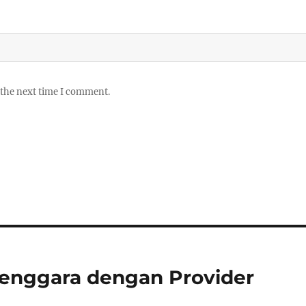
 the next time I comment.
 Tenggara dengan Provider