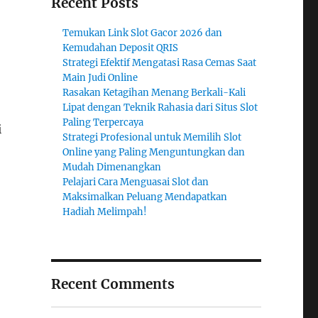
Recent Posts
Temukan Link Slot Gacor 2026 dan
Kemudahan Deposit QRIS
Strategi Efektif Mengatasi Rasa Cemas Saat
Main Judi Online
Rasakan Ketagihan Menang Berkali-Kali
Lipat dengan Teknik Rahasia dari Situs Slot
Paling Terpercaya
i
Strategi Profesional untuk Memilih Slot
Online yang Paling Menguntungkan dan
Mudah Dimenangkan
Pelajari Cara Menguasai Slot dan
Maksimalkan Peluang Mendapatkan
Hadiah Melimpah!
Recent Comments