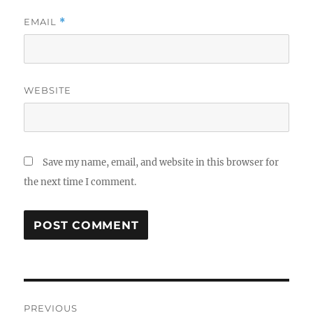
EMAIL
*
WEBSITE
Save my name, email, and website in this browser for
the next time I comment.
Post
PREVIOUS