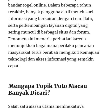
bandar togel online. Dalam beberapa tahun
terakhir, banyak pengguna aktif menelusuri
informasi yang berkaitan dengan tren, data,
serta perkembangan layanan digital yang
sering muncul di berbagai situs dan forum.
Fenomena ini menarik perhatian karena
menunjukkan bagaimana perilaku pencarian
masyarakat terus berubah mengikuti kemajuan
teknologi dan akses informasi yang semakin
cepat.
Mengapa Topik Toto Macau
Banyak Dicari?
Salah satu alasan utama meningkatnya